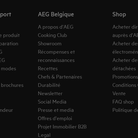
pport
AEG Belgique
Shop
A propos d'AEG
Acheter di
e produit
Cooking Club
auprès d'A
paration
Showroom
Acheter de
G
Récompenses et
électromén
EG
reconnaissances
Acheter de
s modes
Recettes
détachées
Chefs & Partenaires
Promotions
 brochures
Durabilité
Conditions
Newsletter
Vente
Social Media
FAQ shop
endeur
Presse et media
Politique d
Offres d'emploi
Projet Immobilier B2B
Legal