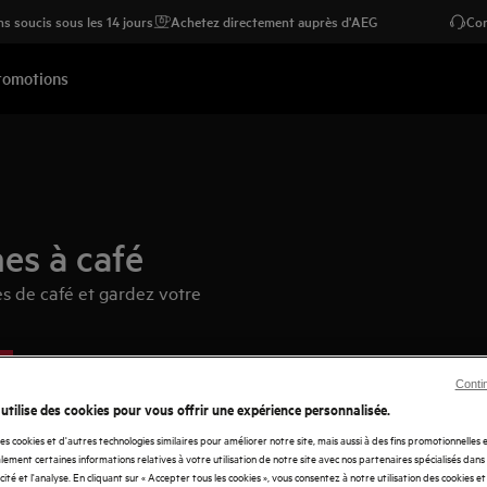
s soucis sous les 14 jours
Achetez directement auprès d'AEG
Con
romotions
es à café
s de café et gardez votre
Conti
 utilise des cookies pour vous offrir une expérience personnalisée.
des cookies et d'autres technologies similaires pour améliorer notre site, mais aussi à des fins promotionnelles
ement certaines informations relatives à votre utilisation de notre site avec nos partenaires spécialisés dans
icité et l'analyse. En cliquant sur « Accepter tous les cookies », vous consentez à notre utilisation des cookies e