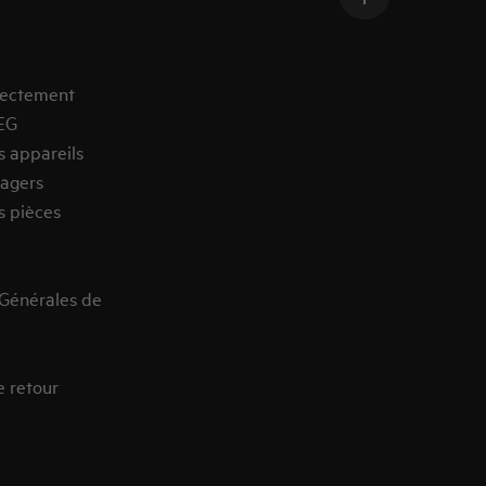
rectement
EG
s appareils
agers
s pièces
 Générales de
e retour