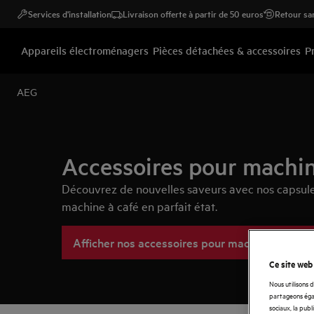
Services d'installation
Livraison offerte à partir de 50 euros
Retour san
Appareils électroménagers
Pièces détachées & accessoires
P
AEG
Accessoires pour machin
Découvrez de nouvelles saveurs avec nos capsule
machine à café en parfait état.
Afficher nos accessoires pour machines à café
Ce site web
Nous utilisons 
partageons égal
sociaux, la publ