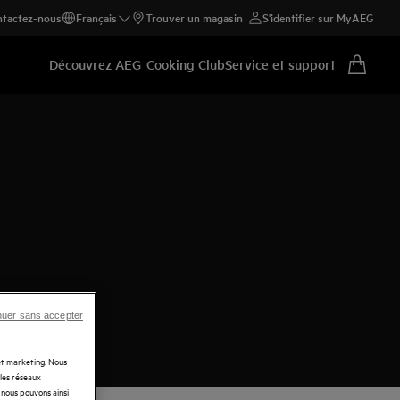
tactez-nous
Français
Trouver un magasin
S'identifier sur MyAEG
Découvrez AEG
Cooking Club
Service et support
nuer sans accepter
 et marketing. Nous
 les réseaux
t nous pouvons ainsi