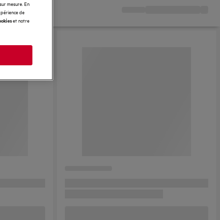
 sur mesure. En
expérience de
et notre
ookies
s