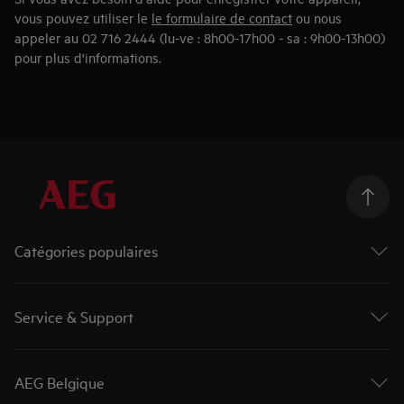
vous pouvez utiliser le
le formulaire de contact
ou nous
appeler au 02 716 2444 (lu-ve : 8h00-17h00 - sa : 9h00-13h00)
pour plus d'informations.
Catégories populaires
Machines à laver
Sèche-linges
Service & Support
Lave-linge séchants
Fours
Contact et info
Taques de cuisson
Enregistrer votre produit
AEG Belgique
Hottes de cuisine
Réserver une réparation