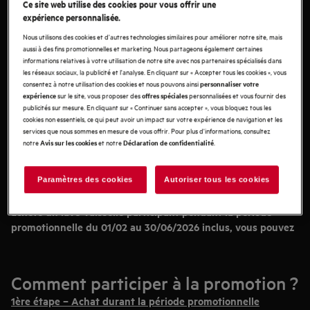
Ce site web utilise des cookies pour vous offrir une
expérience personnalisée.
Nous utilisons des cookies et d'autres technologies similaires pour améliorer notre site, mais
aussi à des fins promotionnelles et marketing. Nous partageons également certaines
informations relatives à votre utilisation de notre site avec nos partenaires spécialisés dans
les réseaux sociaux, la publicité et l'analyse. En cliquant sur « Accepter tous les cookies », vous
consentez à notre utilisation des cookies et nous pouvons ainsi
personnaliser votre
sur le site, vous proposer des
personnalisées et vous fournir des
expérience
offres spéciales
publicités sur mesure. En cliquant sur « Continuer sans accepter », vous bloquez tous les
cookies non essentiels, ce qui peut avoir un impact sur votre expérience de navigation et les
services que nous sommes en mesure de vous offrir. Pour plus d'informations, consultez
notre
et notre
.
Avis sur les cookies
Déclaration de confidentialité
Un cadeau Salt&Pepper à l'achat d'un lave-
vaisselle AEG encastrable participant
Paramètres des cookies
Autoriser tous les cookies
Cette action est malheureusement terminée. Si vous avez
acheté un lave-vaisselle participant pendant la période
promotionnelle du 01/02 au 30/06/2026 inclus, vous pouvez
encore demander votre cadeau jusqu'au 31/08/2026.
À l'achat d'un lave-vaisselle AEG encastrable participant, vous
recevez un superbe cadeau : un service raffiné ou un set de
Comment participer à la promotion ?
verres élégant de Salt&Pepper.
1ère étape – Achat durant la période promotionnelle