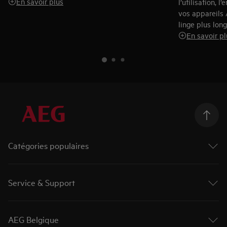
En savoir plus
l’utilisation, 
vos appareils 
linge plus lon
En savoir pl
Catégories populaires
Machines à laver
Sèche-linges
Service & Support
Lave-linge séchants
Fours
Contact et info
Taques de cuisson
Enregistrer votre produit
AEG Belgique
Hottes de cuisine
Réserver une réparation