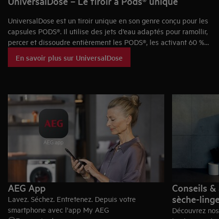
UniversalDose – Le tiroir à Pods® unique
UniversalDose est un tiroir unique en son genre conçu pour les
capsules PODS®. Il utilise des jets d’eau adaptés pour ramollir,
percer et dissoudre entièrement les PODS®, les activant 60 %
plus rapidement que s’ils étaient placés dans le tambour. Cette
En savoir plus sur UniversalDose
technologie améliore l’efficacité pour éliminer les taches lors
des lavages à froid et des lavages rapides en 1 heure
⁴
.
AEG App
Conseils & 
sèche-ling
Lavez. Séchez. Entretenez. Depuis votre
smartphone avec l'app My AEG
Découvrez nos 