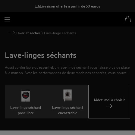
Livraison offerte à partir de 50 euros
Laver et sécher
Lave-linge séchants
Lave-linges séchants
Aussi confortable qu’essentiel, un lave-linge séchant vous laisse plus de place
à la maison. Avec les performances de deux machines séparées, vous pouvez
laver et sécher en une seule fois, même vos vêtements les plus délicats. Les
basses températures et l’essorage contrôlé gardent vos vêtements en parfait
état après chaque utilisation. Trouvez votre lave-linge séchant idéal qui
s’adapte à votre espace.
Aidez-moi à choisir
Lave-linge séchant
Lave-linge séchant
pose libre
encastrable