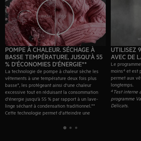
POMPE À CHALEUR. SÉCHAGE À
UTILISEZ 
BASSE TEMPÉRATURE, JUSQU'À 55
AVEC DE 
% D'ÉCONOMIES D'ÉNERGIE**
Le programme 
moins⁴ et est 
La technologie de pompe à chaleur
sèche les
permet aux vê
vêtements à une température deux fois plus
longtemps.
basse*, les protégeant ainsi d'une chaleur
⁴Test interne 
excessive tout en réduisant la consommation
programme Va
d'énergie jusqu'à 55 % par rapport à un lave-
Délicats.
linge séchant à condensation traditionnel.**
Cette technologie permet d'atteindre une
efficacité énergétique de classe B pour le cycle
continu lavage-séchage.
* Basé sur des tests internes comparant la
température maximale de l'air à l'entrée du