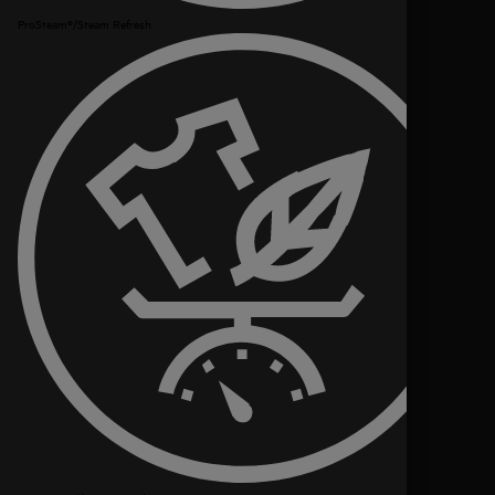
ProSteam®/Steam Refresh