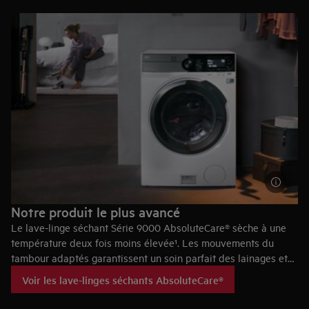
tambour d'un appareil avec pompe à chaleur et
d'un lave-linge séchant à condensation
traditionnel.
** Basé sur des tests internes comparant la
consommation d'énergie pendant la phase de
séchage d'un appareil avec pompe à chaleur et
d'un lave-linge séchant à condensation
traditionnel, en utilisant le cycle complet Eco
40-60 à charge maximale (6 kg de coton IEC).
Notre produit le plus avancé
Le lave-linge séchant Série 9000 AbsoluteCare® sèche à une
température deux fois moins élevée¹. Les mouvements du
tambour adaptés garantissent un soin parfait des lainages et
des vêtements d’extérieur, et empêchent toute déformation de
Voir les lave-linges séchants AbsoluteCare®
la soie².