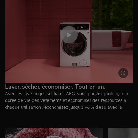
Laver, sécher, économiser. Tout en un.
Avec les lave-linges séchants AEG, vous pouvez prolonger la
durée de vie des vêtements et économiser des ressources à
chaque utilisation : économisez jusqu’à 96 % d’eau avec la
vapeur,
¹
éliminez complètement les taches à 30°C et séchez
même vos vêtements les plus délicats, en économisant jusqu’à
55 % d’énergie avec un séchage moyennant la technologie de
pompe à chaleur.
²