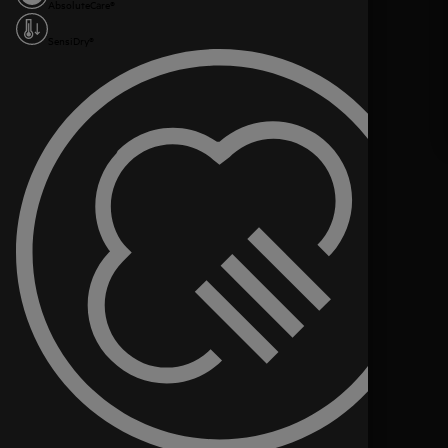
AbsoluteCare®
SensiDry®