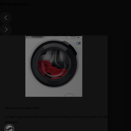
Notre gamme
AbsoluteCare® série 9000
Le lave-linge séchant AbsoluteCare® série 9000 prend le plus grand soin de chaque
vêtement.