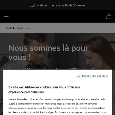
Livraison offerte à partir de 50 euros
AEG
Returns
Nous sommes là pour
vous !
La politique de retour d'Electrolux
pour des achats sur www.aeg.be par
Continuer sans accepter
des consommateurs
Ce site web utilise des cookies pour vous offrir une
expérience personnalisée.
Electrolux vous offre une politique de retour sans aucun
Nous utilisons des cookies et d'autres technologies similaires pour améliorer notre site, mais
souci pour les produits AEG que vous achetez en utilisant
aussi à des fins promotionnelles et marketing. Nous partageons également certaines
ce site web. Ci-dessous, vous trouverez les réponses sur
informations relatives à votre utilisation de notre site avec nos partenaires spécialisés dans
les réseaux sociaux, la publicité et l'analyse. En cliquant sur « Accepter tous les cookies », vous
des questions éventuelles sur cette politique de retour.