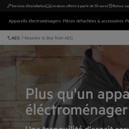
Services d'installation
Livraison offerte à partir de 50 euros
Retour san
Appareils électroménagers
Pièces détachées & accessoires
P
AEG
Reasons to Buy from AEG
Plus qu'un appa
éléctroménager
Une tranquilité d'esprit ass