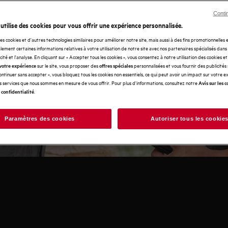
Conti
 utilise des cookies pour vous offrir une expérience personnalisée.
moment où vous achetez auprès
des cookies et d'autres technologies similaires pour améliorer notre site, mais aussi à des fins promotionnelles
ement certaines informations relatives à votre utilisation de notre site avec nos partenaires spécialisés dans
ité d'esprit ainsi qu'un service
icité et l'analyse. En cliquant sur « Accepter tous les cookies », vous consentez à notre utilisation des cookies e
sur le site, vous proposer des
personnalisées et vous fournir des publicités
votre expérience
offres spéciales
Continuer sans accepter », vous bloquez tous les cookies non essentiels, ce qui peut avoir un impact sur votre 
re nouvel appareil ? Choisissez
es services que nous sommes en mesure de vous offrir. Pour plus d'informations, consultez notre
Avis sur les c
.
 confidentialité
e équipe d'installateurs
'installation et du raccordement
Paramètres des cookies
Autoriser tous les cookie