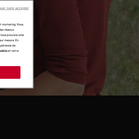
nuer sans accepter
 et marketing. Nous
 les réseaux
t nous pouvons ainsi
 sur mesure. En
expérience de
et notre
ookies
s