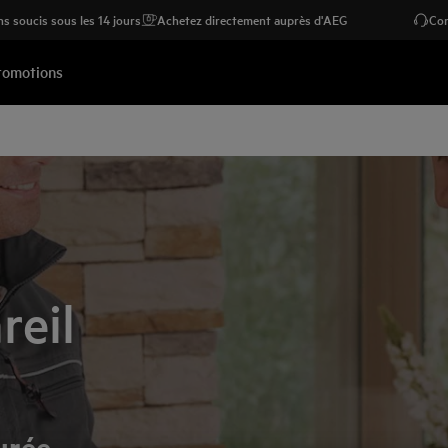
s soucis sous les 14 jours
Achetez directement auprès d'AEG
Con
romotions
reil
urée