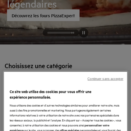
légendaires
Découvrez les fours PizzaExpert
Choisissez une catégorie
Continuer sans accepter
Appareils pour votre nouvelle cuisine
Ce site web utilise des cookies pour vous offrir une
expérience personnalisée.
Laver et sécher
Cuisson
Nous utilisons des cookies et d'autres technologies similaires pour améliorer notre site, mais
aussi à des fins promotionnelles et marketing. Nous partageons également certaines
Lave-vaisselle
informations relatives à votre utilisation de notre site avec nos partenaires spécialisés dans
les réseaux sociaux, la publicité et l'analyse. En cliquant sur « Accepter tous les cookies », vous
consentez à notre utilisation des cookies et nous pouvons ainsi
personnaliser votre
Réfrigérateurs et congélateurs
sur le site, vous proposer des
personnalisées et vous fournir des
expérience
offres spéciales