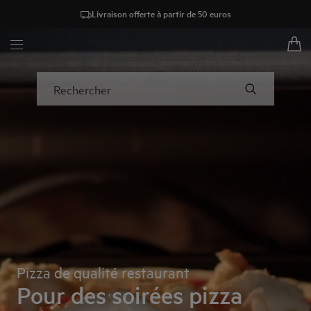
Livraison offerte à partir de 50 euros
AEG - Hero Block
Rechercher
Pizza de qualité restaurant
Pour des soirées pizza