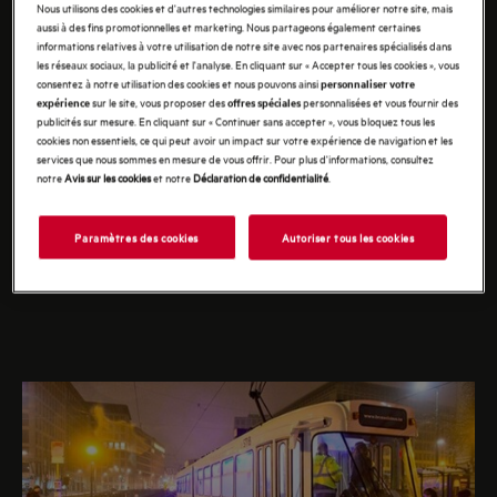
Nous utilisons des cookies et d'autres technologies similaires pour améliorer notre site, mais
En savoir plus sur Giovanni Bruno
aussi à des fins promotionnelles et marketing. Nous partageons également certaines
informations relatives à votre utilisation de notre site avec nos partenaires spécialisés dans
les réseaux sociaux, la publicité et l'analyse. En cliquant sur « Accepter tous les cookies », vous
consentez à notre utilisation des cookies et nous pouvons ainsi
personnaliser votre
sur le site, vous proposer des
personnalisées et vous fournir des
expérience
offres spéciales
publicités sur mesure. En cliquant sur « Continuer sans accepter », vous bloquez tous les
cookies non essentiels, ce qui peut avoir un impact sur votre expérience de navigation et les
services que nous sommes en mesure de vous offrir. Pour plus d'informations, consultez
PARTENAIRES
notre
Avis sur les cookies
et notre
Déclaration de confidentialité
.
Rencontrez les partenaires d'AEG. Ensemble, nous
mettons tout en oeuvre pour vous offrir des
Paramètres des cookies
Autoriser tous les cookies
expériences inoubliables et surprenantes.