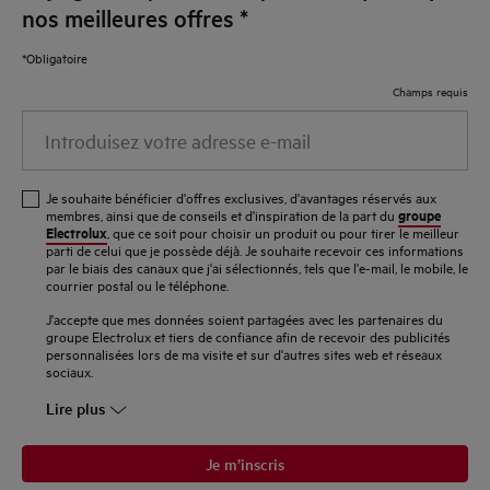
nos meilleures offres
*
*Obligatoire
Champs requis
Introduisez
votre
adresse
Je souhaite bénéficier d'offres exclusives, d'avantages réservés aux
e-
groupe
membres, ainsi que de conseils et d'inspiration de la part du
Electrolux
, que ce soit pour choisir un produit ou pour tirer le meilleur
mail
parti de celui que je possède déjà. Je souhaite recevoir ces informations
par le biais des canaux que j'ai sélectionnés, tels que l'e-mail, le mobile, le
courrier postal ou le téléphone.
J'accepte que mes données soient partagées avec les partenaires du
groupe Electrolux et tiers de confiance afin de recevoir des publicités
personnalisées lors de ma visite et sur d'autres sites web et réseaux
sociaux.
Lire plus
Je m’inscris