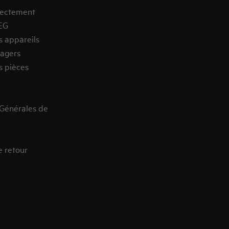
rectement
EG
s appareils
agers
s pièces
 Générales de
e retour