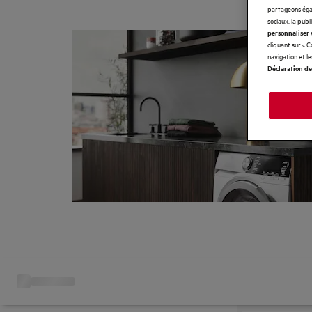
partageons égal
sociaux, la publ
personnaliser 
cliquant sur « 
navigation et l
Déclaration de