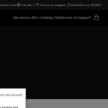
tactez-nous
Français
Trouver un magasin
S'identifier sur MyAEG
Découvrez AEG
Cooking Club
Service et support
nuer sans accepter
 et marketing. Nous