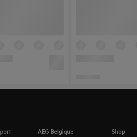
pport
AEG Belgique
Shop