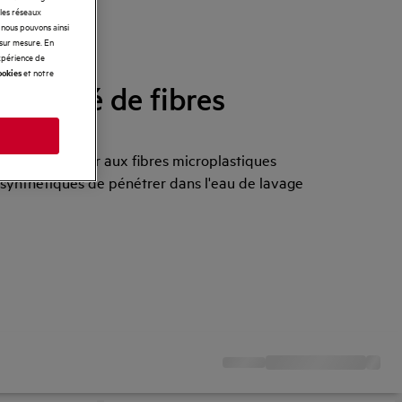
 les réseaux
t nous pouvons ainsi
 sur mesure. En
expérience de
et notre
ookies
uantité de fibres
ues
s
ontribue à eviter aux fibres microplastiques
synthétiques de pénétrer dans l'eau de lavage