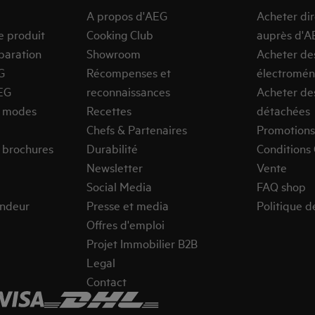
A propos d'AEG
Acheter di
e produit
Cooking Club
auprès d'A
paration
Showroom
Acheter de
G
Récompenses et
électromén
EG
reconnaissances
Acheter de
s modes
Recettes
détachées
Chefs & Partenaires
Promotions
 brochures
Durabilité
Conditions
Newsletter
Vente
Social Media
FAQ shop
endeur
Presse et media
Politique d
Offres d'emploi
Projet Immobilier B2B
Legal
Contact