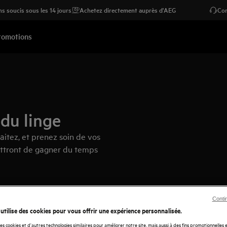
s soucis sous les 14 jours
Achetez directement auprès d'AEG
Con
romotions
 du linge
itez, et prenez soin de vos
ettront de gagner du temps
Conti
 utilise des cookies pour vous offrir une expérience personnalisée.
des cookies et d'autres technologies similaires pour améliorer notre site, mais aussi à des fins promotionnelles