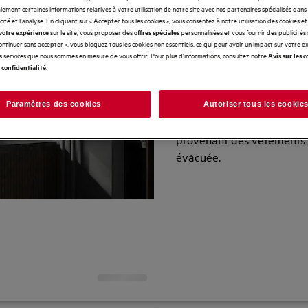
ement certaines informations relatives à votre utilisation de notre site avec nos partenaires spécialisés dans
icité et l'analyse. En cliquant sur « Accepter tous les cookies », vous consentez à notre utilisation des cookies e
sur le site, vous proposer des
personnalisées et vous fournir des publicités
votre expérience
offres spéciales
Continuer sans accepter », vous bloquez tous les cookies non essentiels, ce qui peut avoir un impact sur votre 
es services que nous sommes en mesure de vous offrir. Pour plus d'informations, consultez notre
Avis sur les c
.
Diminuez la q
 confidentialité
microplastiq
Paramètres des cookies
Autoriser tous les cookie
Le filtre microplastique c
provenant des vêtements 
évacuée.