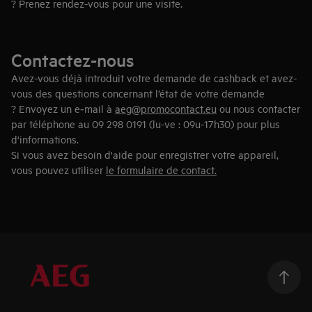
? Prenez rendez-vous pour une visite.
En savoir plus sur notre showroom
Contactez-nous
Cooking Club
Avez-vous déjà introduit votre demande de cashback et avez-
vous des questions concernant l’état de votre demande
Découvrez comment cuisiner avec de la vapeur lors d'une
? Envoyez un e‑mail à
aeg@promocontact.eu
ou nous contacter
session Cooking Club. Ces démonstrations culinaires sont
par téléphone au 09 298 0191 (lu-ve : 09u-17h30) pour plus
organisées dans notre showroom et à plusieurs autres endroits
d'informations.
en Belgique afin que chacun puisse facilement y participer.
Si vous avez besoin d'aide pour enregistrer votre appareil,
Inscrivez-vous dès maintenant à une démonstration culinaire
vous pouvez utiliser
le formulaire de contact.
dans votre région.
En savoir plus sur le Cooking Club