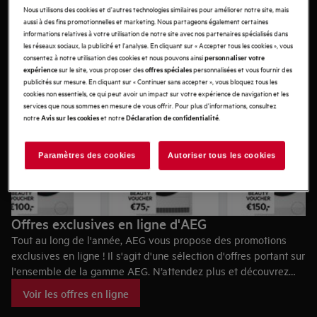
Nous utilisons des cookies et d'autres technologies similaires pour améliorer notre site, mais
aussi à des fins promotionnelles et marketing. Nous partageons également certaines
informations relatives à votre utilisation de notre site avec nos partenaires spécialisés dans
les réseaux sociaux, la publicité et l'analyse. En cliquant sur « Accepter tous les cookies », vous
consentez à notre utilisation des cookies et nous pouvons ainsi
personnaliser votre
sur le site, vous proposer des
personnalisées et vous fournir des
expérience
offres spéciales
publicités sur mesure. En cliquant sur « Continuer sans accepter », vous bloquez tous les
cookies non essentiels, ce qui peut avoir un impact sur votre expérience de navigation et les
services que nous sommes en mesure de vous offrir. Pour plus d'informations, consultez
notre
et notre
.
Avis sur les cookies
Déclaration de confidentialité
Paramètres des cookies
Autoriser tous les cookies
Offres exclusives en ligne d'AEG
Tout au long de l'année, AEG vous propose des promotions
exclusives en ligne ! Il s'agit d'une sélection d'offres portant sur
l'ensemble de la gamme AEG. N’attendez plus et découvrez
nos offres du moment !
Voir les offres en ligne