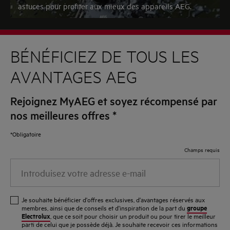
astuces pour profiter aux mieux des appareils AEG.
BÉNÉFICIEZ DE TOUS LES
AVANTAGES AEG
Rejoignez MyAEG et soyez récompensé par
nos meilleures offres
*
*Obligatoire
Champs requis
Introduisez
votre
adresse
Je souhaite bénéficier d'offres exclusives, d'avantages réservés aux
e-
groupe
membres, ainsi que de conseils et d'inspiration de la part du
Electrolux
, que ce soit pour choisir un produit ou pour tirer le meilleur
mail
parti de celui que je possède déjà. Je souhaite recevoir ces informations