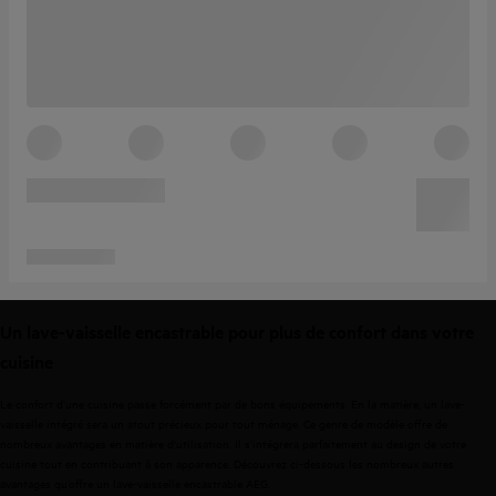
Un lave-vaisselle encastrable pour plus de confort dans votre
cuisine
Le confort d’une cuisine passe forcément par de bons équipements. En la matière, un lave-
vaisselle intégré sera un atout précieux pour tout ménage. Ce genre de modèle offre de
nombreux avantages en matière d'utilisation. Il s’intégrera parfaitement au design de votre
cuisine tout en contribuant à son apparence. Découvrez ci-dessous les nombreux autres
avantages qu’offre un lave-vaisselle encastrable AEG.