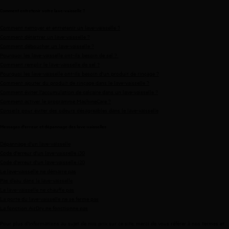
Comment entretenir votre lave-vaisselle ?
Comment nettoyer et entretenir un lave-vaisselle ?
Comment détartrer un lave-vaisselle ?
Comment déboucher un lave-vaisselle ?
Pourquoi les lave-vaisselle ont-ils besoin de sel ?
Comment remplir le lave-vaisselle de sel ?
Pourquoi les lave-vaisselle ont-ils besoin d'un produit de rinçage ?
Comment ajouter du produit de rinçage dans le lave-vaisselle ?
Comment éviter l'accumulation de calcaire dans un lave-vaisselle ?
Comment activer le programme MachineCare ?
Conseils pour éviter des odeurs désagreables dans le lave-vaisselle
Messages d'erreur et dépannage des lave-vaisselles
Dépannage d'un lave-vaisselle
Code d'erreur d'un lave-vaisselle i30
Code d'erreur d'un lave-vaisselle i20
Le lave-vaisselle ne démarre pas
Pas d’eau dans le lave-vaisselle
Le lave-vaisselle ne chauffe pas
La porte du lave-vaisselle ne se ferme pas
La fonction AirDry ne fonctionne pas
Pour plus d'informations au sujet de nos prix sur ce site, merci de vous référer à nos
termes et