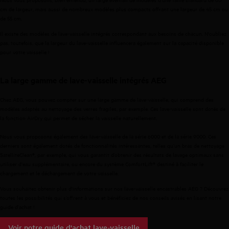
cm
de largeur, mais aussi de nombreux
modèles plus compacts
offrant une
largeur de 45 cm
ou
de 55 cm.
Il existe des modèles de lave-vaisselle intégrés correspondant aux besoins de chacun. N'oubliez
pas, toutefois, que la largeur du lave-vaisselle influencera également sur la capacité disponible
pour votre vaisselle !
La large gamme de lave-vaisselle intégrés AEG
Chez AEG, vous pouvez compter sur une large gamme de lave-vaisselle, qui comprend des
modèles adaptés au nettoyage des verres fragiles, par exemple. Ces lave-vaisselle sont dotés de
la fonction AirDry qui permet de sécher la vaisselle naturellement.
Nous vous proposons également des lave-vaisselle
de la série 6000
et
de la série 9000
. Ces
derniers sont également dotés de fonctionnalités intéressantes, telles qu’un bras de nettoyage
SatelliteClean®, par exemple, qui vous garantit d’obtenir des résultats de lavage optimaux sans
utiliser d'eau supplémentaire, ou encore du système ComfortLift® destiné à faciliter le
chargement et le déchargement de votre vaisselle.
Vous souhaitez obtenir plus d'informations sur nos lave-vaisselle encastrables AEG ? Découvrez
toutes les possibilités qui s’offrent à vous et bénéficiez de nos conseils avisés en lisant notre
guide d’achat !
Voir notre guide d'achat lave-vaisselle