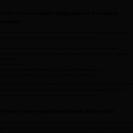
L'achat d'un lave-vaisselle intégré présente de nombreux
avantages
Le lave-vaisselle intégré est très populaire auprès d’une majorité de ménages aujourd’hui. Les
différents modèles proposés par AEG offrent de nombreux avantages :
· Ils permettent une utilisation optimale de tout l'espace disponible dans une cuisine
· Ils offrent un design ergonomique permettant davantage de confort, grâce à leur technologie
ComfortLift®
· Ils sont silencieux
· Ils sont disponibles en différentes largeurs, et adaptés à chaque cuisine
· Ils disposent d’un affichage clair et d’une grande facilité d'utilisation
Opter pour un lave-vaisselle encastrable AEG est une décision judicieuse. Vous souhaitez tirer le
meilleur parti de votre investissement ? Alors, il vous faudra impérativement faire les bons
choix, notamment en ce qui concerne les dimensions du lave-vaisselle.
Trouver un lave-vaisselle encastrable de la bonne taille
Les dimensions du lave-vaisselle intégré détermineront, en grande partie, la manière dont vous
pourrez l’utiliser dans votre cuisine. Chez AEG, vous trouverez différentes options en la matière.
Nous vous proposons, bien entendu, un large éventail de modèles d’une
taille standard de 60