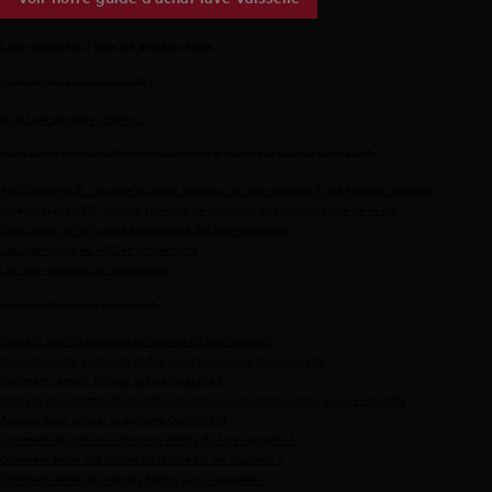
Lave-vaisselles : tous les articles d'aide
Comment choisir un lave-vaisselle ?
Quel lave-vaisselle acheter ?
Nouveautés et fonctionnalités intéressantes lors de l'achat d'un nouveau lave-vaisselle
AEG ComfortLift : soulève le panier inférieur du lave-vaisselle à une hauteur optimale
Lave-vaisselle AEG :
largeur standard de 60 cm
ou
largeur compacte de 45 cm
Explication de l’éfficacité énergétique des lave-vaisselles
Les lave-vaisselles AEG et connectivité
Les lave-vaisselles en promotion
Comment utiliser votre lave-vaisselle ?
Conseils pour la première utilisation du lave-vaisselle
Explication des symboles et des programmes des lave-vaisselle
Comment remplir et vider le lave-vaisselle ?
Conseils pour mettre de grandes assiettes ou de grands verres au lave-vaisselle
Astuces pour utiliser le système ComfortLift
Comment désactiver la fonction AirDry du lave-vaisselle ?
Comment éviter des taches de rouille sur les couverts ?
Comment éviter des résidus blancs sur la vaisselle ?