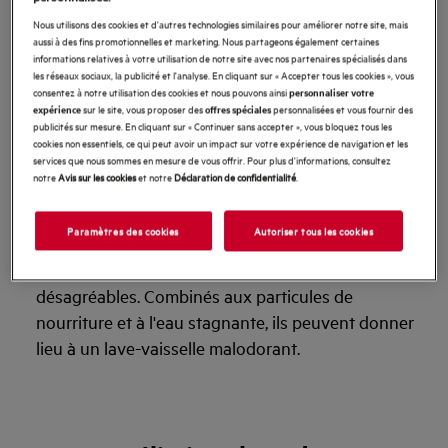
mare d'eau stagnante en été : elle commence à
Nous utilisons des cookies et d'autres technologies similaires pour améliorer notre site, mais
sentir au bout d'un certain temps.
aussi à des fins promotionnelles et marketing. Nous partageons également certaines
informations relatives à votre utilisation de notre site avec nos partenaires spécialisés dans
Filtres sales :
les filtres du lave-vaisselle retiennent
les réseaux sociaux, la publicité et l'analyse. En cliquant sur « Accepter tous les cookies », vous
les grosses particules d'aliments. Si vous ne les
consentez à notre utilisation des cookies et nous pouvons ainsi
personnaliser votre
sur le site, vous proposer des
personnalisées et vous fournir des
expérience
offres spéciales
nettoyez pas régulièrement, ils peuvent être
publicités sur mesure. En cliquant sur « Continuer sans accepter », vous bloquez tous les
obstrués par des particules d'aliments, ce qui
cookies non essentiels, ce qui peut avoir un impact sur votre expérience de navigation et les
services que nous sommes en mesure de vous offrir. Pour plus d'informations, consultez
provoque une odeur désagréable dans le lave-
notre
Avis sur les cookies
et notre
Déclaration de confidentialité
.
vaisselle.
Vieilles graisses et résidus de savon :
les résidus de
Paramètres des cookies
Autoriser tous les cookies
savon et de graisse qui s'accumulent au fil du temps
peuvent également être à l'origine d'odeurs
désagréables. Combinés aux particules de
nourriture et à l'eau stagnante, ils peuvent donner
lieu à un lave-vaisselle malodorant.