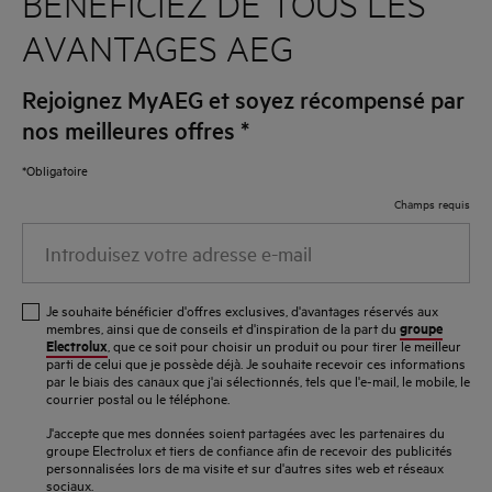
BÉNÉFICIEZ DE TOUS LES
AVANTAGES AEG
Rejoignez MyAEG et soyez récompensé par
nos meilleures offres
*
*Obligatoire
Champs requis
Introduisez
votre
adresse
Je souhaite bénéficier d'offres exclusives, d'avantages réservés aux
e-
groupe
membres, ainsi que de conseils et d'inspiration de la part du
Electrolux
, que ce soit pour choisir un produit ou pour tirer le meilleur
mail
parti de celui que je possède déjà. Je souhaite recevoir ces informations
par le biais des canaux que j'ai sélectionnés, tels que l'e-mail, le mobile, le
courrier postal ou le téléphone.
J'accepte que mes données soient partagées avec les partenaires du
groupe Electrolux et tiers de confiance afin de recevoir des publicités
personnalisées lors de ma visite et sur d'autres sites web et réseaux
sociaux.