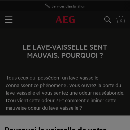
Services d'installation
Livraison offerte à partir de 50 euros
Rechercher
0
Menu
LE LAVE-VAISSELLE SENT
MAUVAIS. POURQUOI ?
Tous ceux qui possèdent un lave-vaisselle
connaissent ce phénomène : vous ouvrez la porte du
lave-vaisselle et vous sentez une odeur nauséabonde.
D'où vient cette odeur ? Et comment éliminer cette
mauvaise odeur du lave-vaisselle ?
Pourquoi la vaisselle de votre