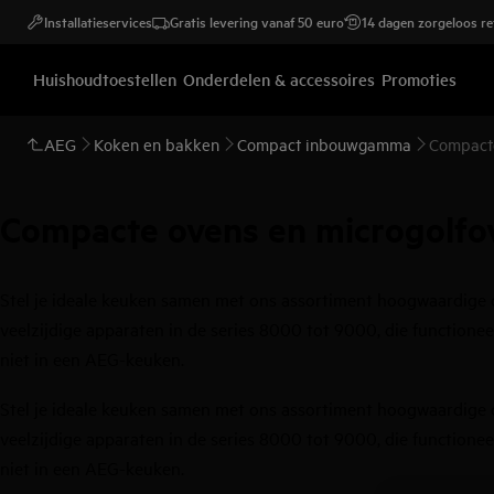
Installatieservices
Gratis levering vanaf 50 euro
14 dagen zorgeloos r
Huishoudtoestellen
Onderdelen & accessoires
Promoties
AEG
Koken en bakken
Compact inbouwgamma
Compact
Compacte ovens en microgolfo
Stel je ideale keuken samen met ons assortiment hoogwaardige 
veelzijdige apparaten in de series 8000 tot 9000, die functionee
niet in een AEG-keuken.
Stel je ideale keuken samen met ons assortiment hoogwaardige 
veelzijdige apparaten in de series 8000 tot 9000, die functionee
niet in een AEG-keuken.