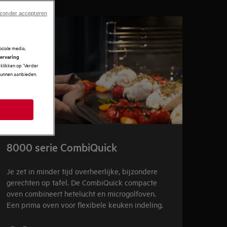
 zonder accepteren
ciale media,
 ervaring
klikken op ‘Verder
 kunnen aanbieden.
8000 serie CombiQuick
Je zet in minder tijd overheerlijke, bijzondere
gerechten op tafel. De CombiQuick compacte
oven combineert hetelucht en microgolfoven.
Een prima oven voor flexibele keuken indeling.