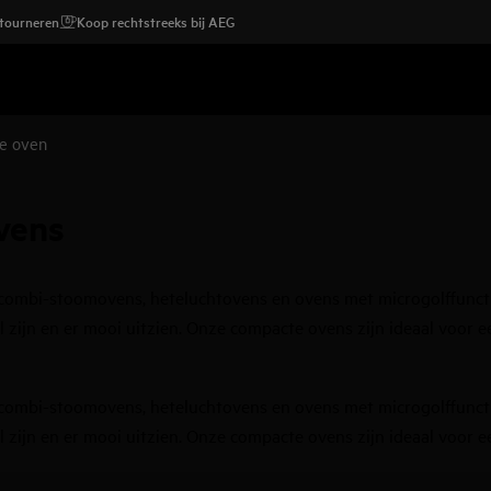
etourneren
Koop rechtstreeks bij AEG
e oven
vens
combi-stoomovens, heteluchtovens en ovens met microgolffuncti
l zijn en er mooi uitzien. Onze compacte ovens zijn ideaal voor 
combi-stoomovens, heteluchtovens en ovens met microgolffuncti
l zijn en er mooi uitzien. Onze compacte ovens zijn ideaal voor 