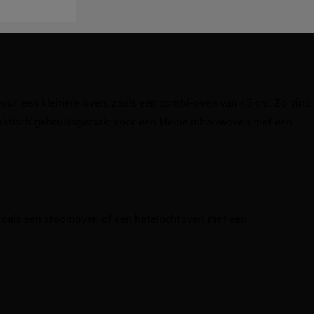
voor een kleinere oven, zoals een combi-oven van 45 cm. Zo vind
t praktisch gebruiksgemak: voor een kleine inbouwoven met een
, zoals een stoomoven of een heteluchtoven met een