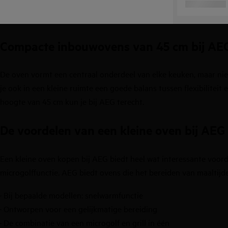
Compacte inbouwovens van 45 cm bij AE
De oven vormt een centraal onderdeel van elke keuken, maar niet
je ook in een kleine ruimte een goede balans tussen flexibilitei
hoogte van 45 cm kun je bij AEG terecht.
De voordelen van een kleine oven bij AEG
Een kleine oven kopen bij AEG biedt heel wat interessante voor
microgolffunctie. AEG biedt ovens die het bereiden van maaltij
· Bij bepaalde modellen: snelwarmfunctie
· Ontworpen voor een gelijkmatige bereiding
· De combinatie van een microgolf en grill in één