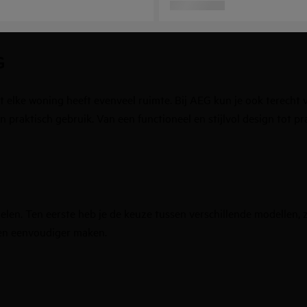
G
 elke woning heeft evenveel ruimte. Bij AEG kun je ook terecht 
t en praktisch gebruik. Van een functioneel en stijlvol design to
delen. Ten eerste heb je de keuze tussen verschillende modellen
den eenvoudiger maken.