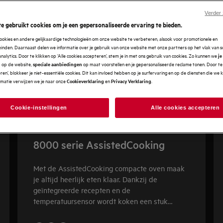
Verder
e gebruikt cookies om je een gepersonaliseerde ervaring te bieden.
ookies en andere gelijkaardige technologieën om onze website te verbeteren, alsook voor promotionele en
nden. Daarnaast delen we informatie over je gebruik van onze website met onze partners op het vlak van so
analytics. Door te klikken op ‘Alle cookies accepteren’, stem je in met ons gebruik van cookies. Zo kunnen we
je
op de website,
op maat voorstellen en je gepersonaliseerde reclame tonen. Door te 
n
speciale aanbiedingen
en’, blokkeer je niet-essentiële cookies. Dit kan invloed hebben op je surfervaring en op de diensten die we
rmatie verwijzen we je naar onze
en
.
Cookieverklaring
Privacy Verklaring
Cookie-instellingen
Alle cookies accepteren
8000 serie AssistedCooking
Met de AssistedCooking compacte oven maak
je altijd heerlijk eten klaar. Dankzij de
geïntegreerde recepten en de
temperatuursensor wordt koken een stuk
makkelijker. Een prima heteluchtoven met
pyrolysereiniging voor flexibele keuken