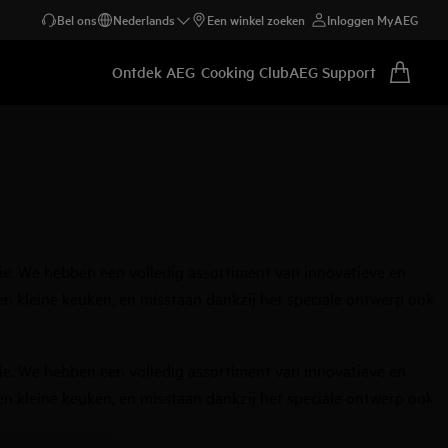
Bel ons
Nederlands
Een winkel zoeken
Inloggen MyAEG
Ontdek AEG
Cooking Club
AEG Support
e. We hebben een volledig assortiment van innovatieve en
een kleine keuken, en misstaan dankzij het speciale ontwerp ook
e. We hebben een volledig assortiment van innovatieve en
een kleine keuken, en misstaan dankzij het speciale ontwerp ook