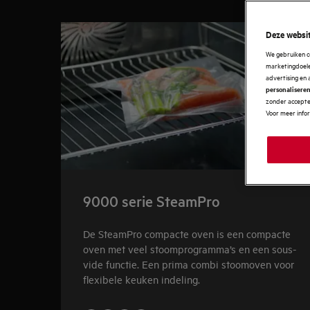
0
van
3
Deze websit
We gebruiken c
marketingdoelei
advertising en 
personalisere
zonder accepter
Voor meer info
9000 serie SteamPro
De SteamPro compacte oven is een compacte
oven met veel stoomprogramma’s en een sous-
vide functie. Een prima combi stoomoven voor
flexibele keuken indeling.