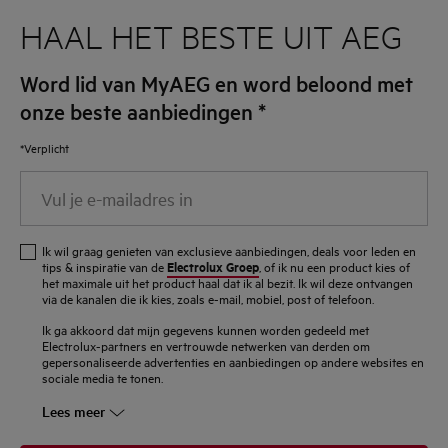
HAAL HET BESTE UIT AEG
Word lid van MyAEG en word beloond met
onze beste aanbiedingen
*
*Verplicht
Vul
je
e-
Ik wil graag genieten van exclusieve aanbiedingen, deals voor leden en
mailadres
Electrolux Groep
tips & inspiratie van de
, of ik nu een product kies of
het maximale uit het product haal dat ik al bezit. Ik wil deze ontvangen
in
via de kanalen die ik kies, zoals e-mail, mobiel, post of telefoon.
Ik ga akkoord dat mijn gegevens kunnen worden gedeeld met
Electrolux-partners en vertrouwde netwerken van derden om
gepersonaliseerde advertenties en aanbiedingen op andere websites en
sociale media te tonen.
Lees meer