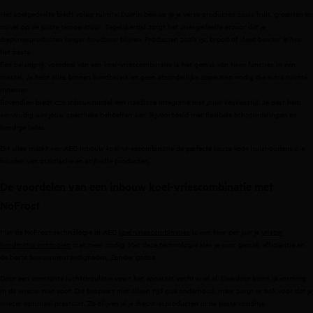
Het koelgedeelte biedt volop ruimte. Daarin bewaar je je verse producten zoals fruit, groenten en
zuivel op de juiste temperatuur. Tegelijkertijd zorgt het vriesgedeelte ervoor dat je
diepvriesproducten langer houdbaar blijven. Producten zoals ijs, brood of vlees bewaar je hier
het beste.
Een belangrijk voordeel van een koel-vriescombinatie is het gemak van twee functies in één
toestel. Je hebt alles binnen handbereik en geen afzonderlijke apparaten nodig die extra ruimte
innemen.
Bovendien biedt een inbouwmodel een naadloze integratie met jouw keukenstijl. Je past hem
eenvoudig aan jouw specifieke behoeften aan. Bijvoorbeeld met flexibele schapindelingen en
handige lades.
Dit alles maakt een AEG inbouw koel-vriescombinatie de perfecte keuze voor huishoudens die
houden van praktische én stijlvolle producten.
De voordelen van een inbouw koel-vriescombinatie met
NoFrost
Met de NoFrost-technologie in AEG
koel-vriescombinaties
is een keer per jaar je
vriezer
handmatig ontdooien
niet meer nodig. Met deze technologie kies je voor gemak, efficiëntie en
de beste bewaaromstandigheden. Zonder gedoe.
Door een constante luchtcirculatie voert het apparaat vocht snel af. Daardoor komt ijsvorming
in de vriezer niet voor. Dit bespaart niet alleen tijd qua onderhoud, maar zorgt er ook voor dat je
vriezer optimaal presteert. Zo blijven al je diepvriesproducten in de beste conditie.