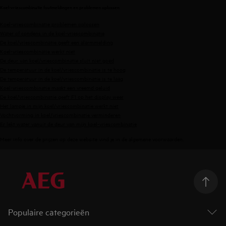
Koel-vriescombinatie foutmeldingen en problemen oplossen
Koel-vriescombinatie problemen oplossen
Water of condens in de koel-vriescombinatie
De koel/vriescombinatie geeft een alarmmelding
Koel-vriescombinatie werkt niet
De deur van koel/vriescombinatie sluit niet goed
De temperatuur in de koel/vriescombinatie is te hoog
De temperatuur in de koel/vriescombinatie is te laag
Koel-vriescombinatie maakt een vreemd geluid
De koel/vriescombinatie geeft F1 op het display weer
Het lampje in mijn koel/vriescombinatie werkt niet
Vochtvorming in koel/vriescombinatie verminderen
Er lekt water vanuit de deur van mijn koel-vriescombinatie
Meer info over de prijzen op deze website vind je in de
algemene voorwaarden
.
Populaire categorieën