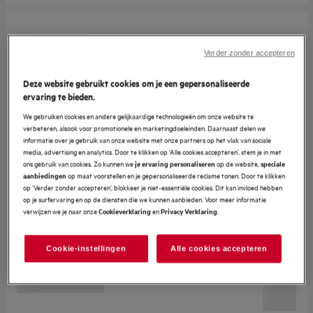
Verder zonder accepteren
Deze website gebruikt cookies om je een gepersonaliseerde
ervaring te bieden.
We gebruiken cookies en andere gelijkaardige technologieën om onze website te
verbeteren, alsook voor promotionele en marketingdoeleinden. Daarnaast delen we
informatie over je gebruik van onze website met onze partners op het vlak van sociale
media, advertising en analytics. Door te klikken op ‘Alle cookies accepteren’, stem je in met
ons gebruik van cookies. Zo kunnen we
op de website,
je ervaring personaliseren
speciale
op maat voorstellen en je gepersonaliseerde reclame tonen. Door te klikken
aanbiedingen
op ‘Verder zonder accepteren’, blokkeer je niet-essentiële cookies. Dit kan invloed hebben
op je surfervaring en op de diensten die we kunnen aanbieden. Voor meer informatie
verwijzen we je naar onze
en
.
Cookieverklaring
Privacy Verklaring
Cookie-instellingen
Alle cookies accepteren