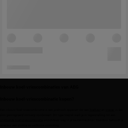
Inbouw koel-vriescombinaties van AEG
Inbouw koel-vriescombinatie kopen?
Een inbouw koel-vriescombinatie is een praktisch apparaat dat een
koelkast
en
vriezer
in één
slim geïntegreerd ontwerp combineert. Dit type toestel werk je in tegenstelling tot een
vrijstaande koel-vriescombinatie
onzichtbaar weg in je keukenmeubilair. Daardoor behoudt je
interieur een strakke en uniforme uitstraling.