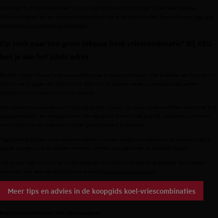
Daarnaast blijft ook de koelkast vrij van overtollig vocht. Dit draagt bij aan een stabiele
luchtvochtigheid en een langere houdbaarheid van je verse producten. Lees ook onze
tips voor
groente en fruit bewaren in je koelkast
.
Op zoek naar een grote inbouw koel-vriescombinatie? Bij AEG
ben je aan het juiste adres
Bij AEG vind je inbouw koel-vriescombinaties in diverse formaten. Met breedtes van 54,6 cm tot
69,6 cm en hoogtes van 121,8 cm tot 188,4 cm. Zo bieden we een ruime keuze die perfect
aansluit bij jouw keukenruimte en wensen.
Voor grotere huishoudens of wie graag groots inslaat, zijn onze royale modellen ideaal met hun
uitgebreide koel- en vriescapaciteit. Met een groot formaat heb je altijd voldoende ruimte om
verse producten en diepvriesartikelen georganiseerd te bewaren.
Tegelijkertijd zorgen onze inbouwmodellen voor een naadloze integratie in je keuken, zodat je
geniet van een strak en modern interieur. Perfect voor gezinnen en kookliefhebbers.
Heb je juist veel ruimte over in de keuken en vind je het niet erg als je koelkast die inneemt?
Neem dan ook eens een kijkje bij ons aanbod
Amerikaanse koelkasten
.
Meer tips en advies in de koopgids koel-vriescombinaties
Koel-vriescombinaties: alle adviespagina's