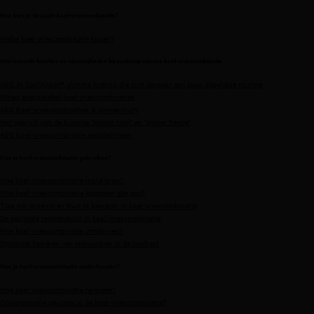
Hoe kies je de juiste koel-vriescombinatie?
Welke koel-vriescombinatie kopen?
Interessante functies en nieuwigheden bij aankoop nieuwe koel-vriescombinatie
AEG AI CoolAssist®, slimme koeling die zich aanpast aan jouw dagelijkse routine
Uitleg energielabel koel-vriescombinaties
AEG Koel-vriescombinaties & connectivity
Het gebruik van de functies "power cool" en "power freeze"
AEG Koel-vriescombinatie aanbiedingen
Hoe je koel-vriescombinatie gebruiken?
Hoe koel-vriescombinatie installeren?
Hoe koel-vriescombinatie koppelen aan app?
Tips om groente en fruit te bewaren in koel-vriescombinatie
De optimale temperatuur in koel/vriescombinatie
Hoe koel-vriescombinatie ontdooien?
Optimaal bewaren van etenswaren in de koelkast
Hoe je koel-vriescombinatie onderhouden?
Hoe koel-vriescombinatie reinigen?
Onaangename geurtjes in de koel-vriescombinatie?