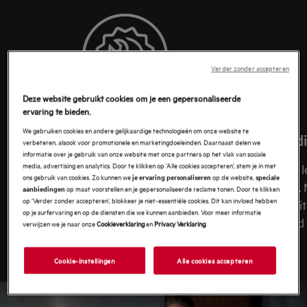
Verder zonder accepteren
Deze website gebruikt cookies om je een gepersonaliseerde
ervaring te bieden.
We gebruiken cookies en andere gelijkaardige technologieën om onze website te
Volledige dekking.
Vakkundi
verbeteren, alsook voor promotionele en marketingdoeleinden. Daarnaast delen we
informatie over je gebruik van onze website met onze partners op het vlak van sociale
media, advertising en analytics. Door te klikken op ‘Alle cookies accepteren’, stem je in met
We begrijpen hoe belangrijk onze
Een lange l
ons gebruik van cookies. Zo kunnen we
op de website,
je ervaring personaliseren
speciale
toestellen zijn in jouw dagelijks leven.
belangrijk.
op maat voorstellen en je gepersonaliseerde reclame tonen. Door te klikken
aanbiedingen
op ‘Verder zonder accepteren’, blokkeer je niet-essentiële cookies. Dit kan invloed hebben
Daarom bieden we verschillende soorten
altijd kwali
op je surfervaring en op de diensten die we kunnen aanbieden. Voor meer informatie
garanties aan. Zo ben je gedekt bij
uitgevoerd 
verwijzen we je naar onze
Cookieverklaring
en
Privacy Verklaring
.
storingen en onopzettelijke schade.
Cookie-instellingen
Alle cookies accepteren