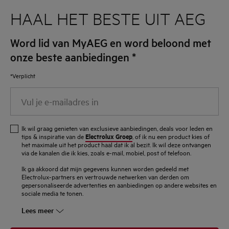
HAAL HET BESTE UIT AEG
Word lid van MyAEG en word beloond met
onze beste aanbiedingen
*
*Verplicht
Vul
je
e-
Ik wil graag genieten van exclusieve aanbiedingen, deals voor leden en
mailadres
Electrolux Groep
tips & inspiratie van de
, of ik nu een product kies of
het maximale uit het product haal dat ik al bezit. Ik wil deze ontvangen
in
via de kanalen die ik kies, zoals e-mail, mobiel, post of telefoon.
Ik ga akkoord dat mijn gegevens kunnen worden gedeeld met
Electrolux-partners en vertrouwde netwerken van derden om
gepersonaliseerde advertenties en aanbiedingen op andere websites en
sociale media te tonen.
Lees meer