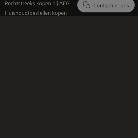
Rechtstreeks kopen bij AEG
Contacteer ons
Huishoudtoestellen kopen
Onderdelen kopen
Promoties en aanbiedingen
Verkoopsvoorwaarden
FAQ shop
Retourbeleid​