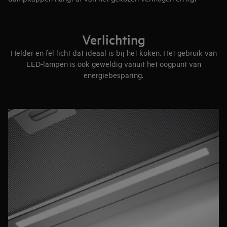
tussen 40 en 70 dB.
De verschillen in efficiëntie en geluidsniveau hangen af van het
gekozen type motor/ventilator. En ook of keukendampen
Verlichting
worden afgevoerd via rand- of oppervlakteafzuiging. Geluiden
Helder en fel licht dat ideaal is bij het koken. Het gebruik van
in de luchtstroom van het luchtafvoerkanaal hebben een
LED-lampen is ook geweldig vanuit het oogpunt van
grotere invloed op het geluidsniveau dan de dampkap zelf.
energiebesparing.