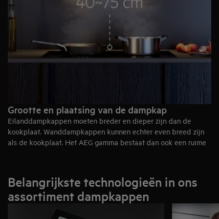
Grootte en plaatsing van de dampkap
Eilanddampkappen moeten breder en dieper zijn dan de
kookplaat. Wanddampkappen kunnen echter even breed zijn
als de kookplaat. Het AEG gamma bestaat dan ook een ruime
keuze dampkappen van
60 cm
,
90 cm
, 100 cm en zelfs 120 cm
breed.
De afstand tussen dampkap en kookplaat bedraagt
Belangrijkste technologieën in ons
gewoonlijk tussen 40 en 75 cm. Voor gaskookplaten is vaak
assortiment dampkappen
een grotere afstand nodig.