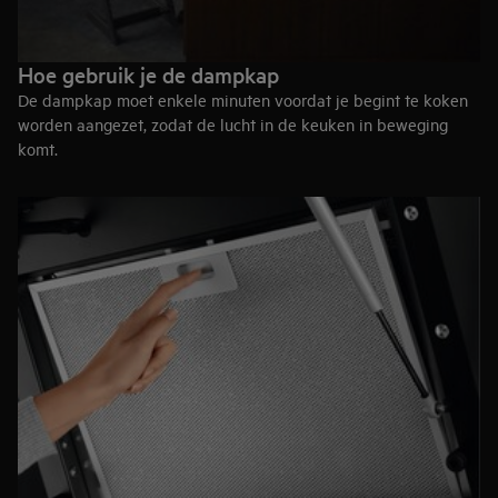
Hoe gebruik je de dampkap
De dampkap moet enkele minuten voordat je begint te koken
worden aangezet, zodat de lucht in de keuken in beweging
komt.
• Na het koken moet de ventilator nog 10 minuten blijven
draaien, zodat de geuren in de ruimte verder geabsorbeerd
worden en de actieve koolstoffilter kan uitdrogen.
• Keukens met een dampkap in recirculatiemodus moeten na
het koken worden gelucht om vocht uit de ruimte te
verwijderen.