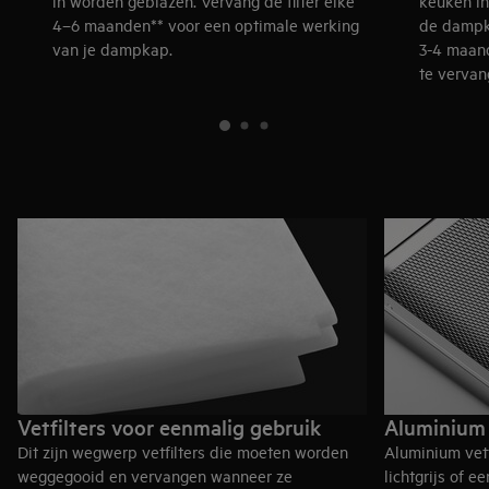
in worden geblazen. Vervang de filter elke
keuken in
4–6 maanden** voor een optimale werking
de dampk
van je dampkap.
3-4 maand
te vervan
Vetfilters voor eenmalig gebruik
Aluminium 
Dit zijn wegwerp vetfilters die moeten worden
Aluminium vetf
weggegooid en vervangen wanneer ze
lichtgrijs of ee