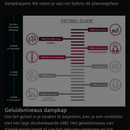
dampkappen. We raden je aan om tijdens de planningsfase
contact op te nemen met jouw plaatselijke bouwinstantie en na
te gaan of dergelijke voorschriften van kracht zijn.
Aangezien dampen en geuren hinderlijk kunnen zijn voor de
buren, raden we ook aan om aan hen toestemming te vragen
voor de plaatsing van een wandventilatie dat is aangesloten
op een dampkap. Het is belangrijk te proberen de koker zo
hoog mogelijk te plaatsen en een zo groot mogelijke afstand
tot de ramen van de buren te bewaren (minstens 2 m).
Geluidsniveaus dampkap
Om het geluid in je keuken te beperken, kies je een ventilator
met een lage decibelwaarde (dB). Het geluidsniveau van
dampkappen hangt af van het gekozen vermogen en ligt