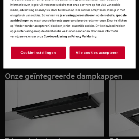
informatie over je gebruik van onze website met onze partners op het vlak van sociale
media, advertising en analytics. Door te klikken op ‘Alle cookies accepteren’, stem je in met
ons gebruik van cookies. Zo kunnen we
op de website,
je ervaring personaliseren
speciale
Onze series
op maat voorstellen en je gepersonaliseerde reclame tonen. Door te klikken
aanbiedingen
Ons assortiment dampkappen is beschikbaar van de serie
op ‘Verder zonder accepteren’, blokkeer je niet-essentiële cookies. Dit kan invloed hebben
op je surfervaring en op de diensten die we kunnen aanbieden. Voor meer informatie
9000 tot de serie 3000. In de serie 9000 vind je onze beste
verwijzen we je naar onze
en
.
Cookieverklaring
Privacy Verklaring
functies en technologie met een spectaculair design. In de
serie 3000 vind je een betaalbare en betrouwbare dampkap
Bekijk ons gamma wanddampkappen
met geweldige motorprestaties.
Cookie-instellingen
Alle cookies accepteren
Onze geïntegreerde dampkappen