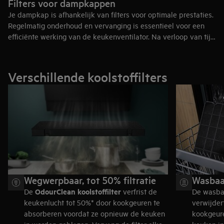
Filters voor dampkappen
Je dampkap is afhankelijk van filters voor optimale prestaties.
Regelmatig onderhoud en vervanging is essentieel voor een
efficiënte werking van de keukenventilator. Na verloop van tijd
hoopt zich vet op in oude filters, wat de luchtstroom beperkt
en slechte geuren veroorzaakt. Dit leidt tot een vermindering
van de ventilatorcapaciteit en de prestaties van de dampkap.
Verschillende koolstoffilters
Gebruik de volgende gids om te begrijpen welke filters je moet
kopen op basis van de installatie van de dampkap en wanneer
je ze moet vervangen.
Wegwerpbaar, tot 50% filtratie
Wasbaar
OdourClean koolstoffilter
De
verfrist de
De wasb
keukenlucht tot 50%* door kookgeuren te
verwijder
absorberen voordat ze opnieuw de keuken
kookgeure