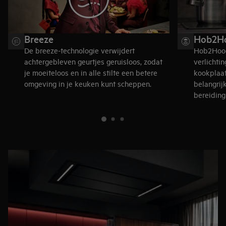
Breeze
Hob2H
De breeze-technologie verwijdert
Hob2Hood
achtergebleven geurtjes geruisloos, zodat
verlichti
je moeiteloos en in alle stilte een betere
kookplaat
omgeving in je keuken kunt scheppen.
belangrij
bereiding