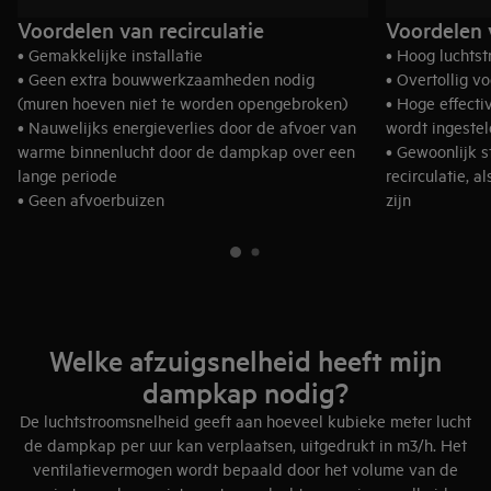
Voordelen van recirculatie
Voordelen 
• Gemakkelijke installatie
• Hoog luchts
• Geen extra bouwwerkzaamheden nodig
• Overtollig v
(muren hoeven niet te worden opengebroken)
• Hoge effect
• Nauwelijks energieverlies door de afvoer van
wordt ingeste
warme binnenlucht door de dampkap over een
• Gewoonlijk 
lange periode
recirculatie, 
• Geen afvoerbuizen
zijn
• Een duurzame oplossing, omdar er minder
• Geen extra k
lucht in de omgeving terechtkomt
Welke afzuigsnelheid heeft mijn
dampkap nodig?
De luchtstroomsnelheid geeft aan hoeveel kubieke meter lucht
de dampkap per uur kan verplaatsen, uitgedrukt in m3/h. Het
ventilatievermogen wordt bepaald door het volume van de