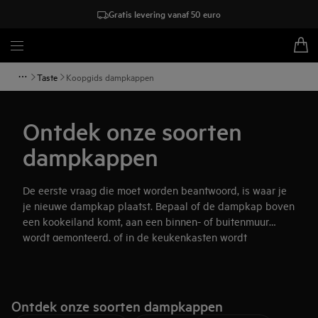
Gratis levering vanaf 50 euro
Taste
Koopgids dampkappen
Ontdek onze soorten
dampkappen
De eerste vraag die moet worden beantwoord, is waar je
je nieuwe dampkap plaatst. Bepaal of de dampkap boven
een kookeiland komt, aan een binnen- of buitenmuur
wordt gemonteerd, of in de keukenkasten wordt
geïntegreerd. In deze gids helpen we je de beste
dampkap en de optimale plaats ervoor in je keuken te
vinden.
Ontdek onze soorten dampkappen