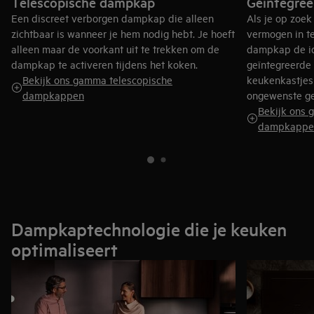
Telescopische dampkap
Geïntegre
Een discreet verborgen dampkap die alleen
Als je op zoek
zichtbaar is wanneer je hem nodig hebt. Je hoeft
vermogen in te
alleen maar de voorkant uit te trekken om de
dampkap de id
dampkap te activeren tijdens het koken.
geïntegreerde 
Bekijk ons gamma telescopische
keukenkastjes 
dampkappen
ongewenste ge
Bekijk ons 
dampkappe
Dampkaptechnologie die je keuken
optimaliseert