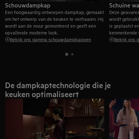
Schouwdampkap
Schuine w
Een hoogwaardig ontworpen dampkap, gemaakt
Deze geavanc
om het ontwerp van de keuken te verfraaien. Hij
wordt gebruik
wordt aan de muur gemonteerd en geeft een
is geplaatst e
opvallende moderne look.
kenmerkende st
Bekijk ons gamma schouwdampkappen
Bekijk ons
De dampkaptechnologie die je
keuken optimaliseert