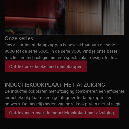
Onze series
Ons assortiment dampkappen is beschikbaar van de serie
9000 tot de serie 3000. In de serie 9000 vind je onze beste
functies en technologie met een spectaculair design. In de
serie 3000 vind je een betaalbare en betrouwbare dampkap
Ontdek onze kookeiland dampkappen
met geweldige motorprestaties.
INDUCTIEKOOKPLAAT MET AFZUIGING
De inductiekookplaten met afzuiging combineren een efficiënte
inductiekookplaat en een geïntegreerde dampkap in één
ontwerp. De mogelijkheden van onze kookplaten met afzuiging
zijn uitgebreid en dankzij een minimalistisch design passen ze
Ontdek meer over de inductiekookplaat met afzuiging
perfect in een moderne, strakke keuken. Zo laat je je
creativiteit vrij en ontwerp je jouw keuken zonder
compromissen.