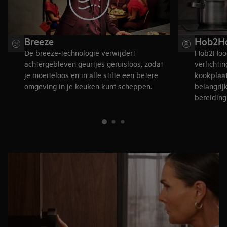
Breeze
Hob2H
De breeze-technologie verwijdert
Hob2Hood
achtergebleven geurtjes geruisloos, zodat
verlichti
je moeiteloos en in alle stilte een betere
kookplaat
omgeving in je keuken kunt scheppen.
belangrij
bereiding