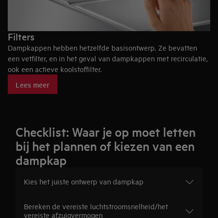
Filters
Dampkappen hebben hetzelfde basisontwerp. Ze bevatten
een vetfilter, en in het geval van dampkappen met recirculatie,
ook een actieve koolstoffilter.
De belangrijkste verschillen zitten in hun efficiëntie en
Lees meer
geluidsniveau, in het type motor/ventilator dat wordt gekozen
en of de keukendampen via rand- of oppervlakteafzuiging
worden geneutraliseerd.
Checklist: Waar je op moet letten
bij het plannen of kiezen van een
dampkap
Kies het juiste ontwerp van dampkap
Bereken de vereiste luchtstroomsnelheid/het
vereiste afzuigvermogen