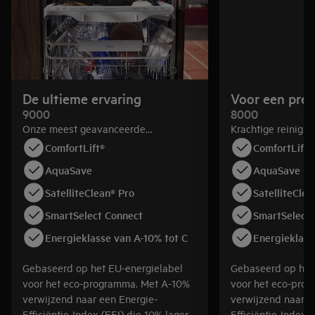
tussen design en gebruiksgemak.
De ultieme ervaring
Voor een pre
9000
8000
Onze meest geavanceerde
Krachtige reinigin
technologieën voor een nauwkeurige
flexibele korven. 
ComfortLift®
ComfortLift®
reiniging en een fluisterstille werking.
verwijdert aangek
AquaSave
AquaSave
Korven met maximale flexibiliteit,
opgedroogde eten
zelfs voor ovenplaten. Verkrijgbaar in
flexibele korven. 
SatelliteClean® Pro
SatelliteClea
standaard- en XXL Max-formaat.
standaard- en XX
SmartSelect Connect
SmartSelect 
Energieklasse van A-10% tot C
Energieklass
Gebaseerd op het EU-energielabel
Gebaseerd op het
voor het eco-programma. Met A-10%
voor het eco-pro
verwijzend naar een Energie-
verwijzend naar e
Efficiëntie-Index (EEI) die 10% lager
Efficiëntie-Index 