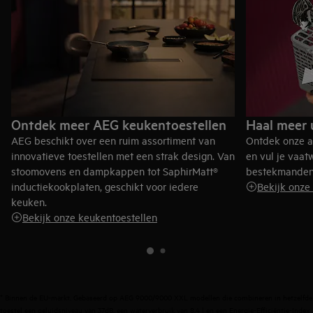
Ontdek meer AEG keukentoestellen
Haal meer 
AEG beschikt over een ruim assortiment van
Ontdek onze ac
innovatieve toestellen met een strak design. Van
en vul je vaa
stoomovens en dampkappen tot SaphirMatt®
bestekmanden
inductiekookplaten, geschikt voor iedere
Bekijk onze
keuken.
Bekijk onze keukentoestellen
* Binnen de EU-markt. Gebaseerd op AEG 9000/9000 XXL modellen die combineren in hetzelfde
toestel een geluidsniveau van 37dB, een waterverbruik van 8,4 l en een Energie-Efficiëntie-Index