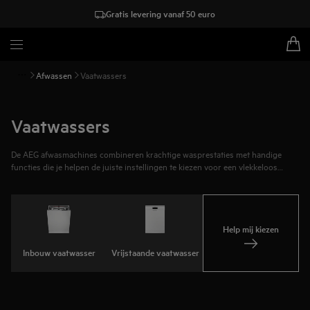
Gratis levering vanaf 50 euro
Afwassen
Vaatwassers
Vaatwassers
De AEG afwasmachines combineren krachtige wasprestaties met handige
functies die je helpen de juiste instellingen te kiezen voor een vlekkeloos
schone vaat. Met functies zoals SmartSelect Connect krijg je inzicht in
tijdsduur en energieverbruik, zodat je de cyclus kunt afstemmen op je vaat en
je voorkeuren. Kies voor een snelle reiniging in 60 minuten of bespaar
energie met het eco-programma. Maak je dagelijks leven eenvoudiger met
afwasprestaties die aan jouw verwachtingen voldoen.
Help mij kiezen
Inbouw vaatwasser
Vrijstaande vaatwasser