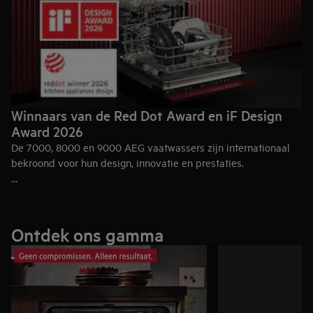
Winnaars van de Red Dot Award en iF Design
Award 2026
De 7000, 8000 en 9000 AEG vaatwassers zijn internationaal
bekroond voor hun design, innovatie en prestaties.
Red Dot Award voor Product Design 2026
Met de
zetten deze
modellen een nieuwe standaard in de keuken dankzij hun
combinatie van geavanceerde functionaliteit en ergonomisch
Ontdek ons gamma
design. Dit resulteert in topprestaties en maximale flexibiliteit.
iF Design Award 2026
Ook de
bevestigt hun kwaliteit. De jury
prees het vooruitstrevende ontwerp en de slimme functies die
het dagelijks leven eenvoudiger maken, met een sterke balans