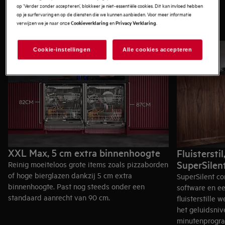
Ontdek onze vaatwasser
op ‘Verder zonder accepteren’, blokkeer je niet-essentiële cookies. Dit kan invloed hebben
op je surfervaring en op de diensten die we kunnen aanbieden. Voor meer informatie
technologieën
verwijzen we je naar onze
en
.
Cookieverklaring
Privacy Verklaring
Cookie-instellingen
Alle cookies accepteren
XXL Max, 5 cm extra binnenhoogte
Fluistersti
SuperSilen
Reinig moeiteloos grote items zoals pizzaborden
of hoge bierglazen dankzij 5 cm extra
SuperSilent c
binnenhoogte. Past nog steeds onder een
software en ee
standaard aanrecht van 90 cm.
fluisterstille 
het geluidsniv
minutenprogra