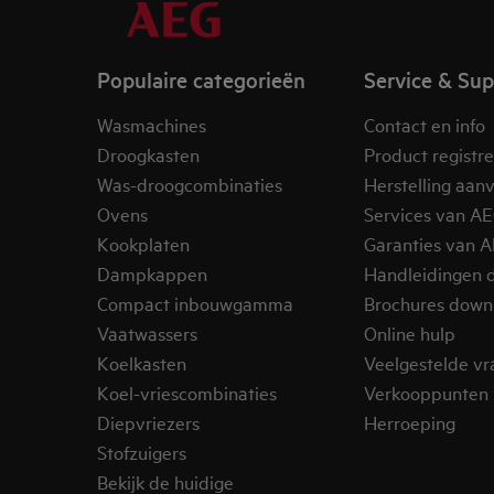
Populaire categorieën
Service & Su
Wasmachines
Contact en info
Droogkasten
Product registr
Was-droogcombinaties
Herstelling aan
Ovens
Services van A
Kookplaten
Garanties van 
Dampkappen
Handleidingen 
Compact inbouwgamma
Brochures down
Vaatwassers
Online hulp
Koelkasten
Veelgestelde v
Koel-vriescombinaties
Verkooppunten 
Diepvriezers
Herroeping
Stofzuigers
Bekijk de huidige