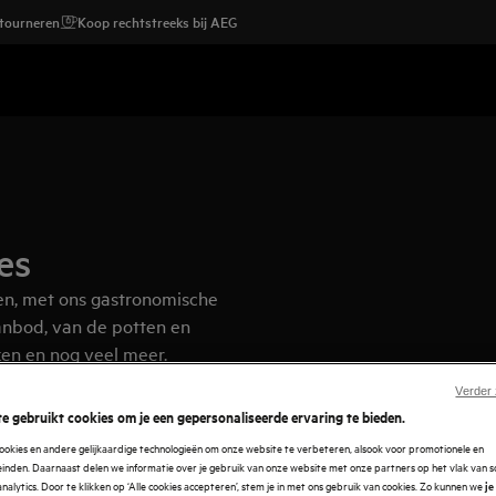
etourneren
Koop rechtstreeks bij AEG
es
en, met ons gastronomische
anbod, van de potten en
ken en nog veel meer.
Verder
e gebruikt cookies om je een gepersonaliseerde ervaring te bieden.
ookies en andere gelijkaardige technologieën om onze website te verbeteren, alsook voor promotionele en
nden. Daarnaast delen we informatie over je gebruik van onze website met onze partners op het vlak van so
analytics. Door te klikken op ‘Alle cookies accepteren’, stem je in met ons gebruik van cookies. Zo kunnen we
je