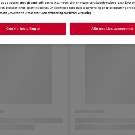
op de website,
op maat voorstellen en je gepersonaliseerde reclame tonen. Door te 
n
speciale aanbiedingen
en’, blokkeer je niet-essentiële cookies. Dit kan invloed hebben op je surfervaring en op de diensten die we
rmatie verwijzen we je naar onze
en
.
Cookieverklaring
Privacy Verklaring
Cookie-instellingen
Alle cookies accepteren