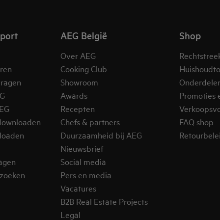
pport
AEG België
Shop
Over AEG
Rechtstree
eren
Cooking Club
Huishoudto
vragen
Showroom
Onderdele
EG
Awards
Promoties 
AEG
Recepten
Verkoopsv
downloaden
Chefs & partners
FAQ shop
loaden
Duurzaamheid bij AEG
Retourbelei
Nieuwsbrief
ragen
Social media
zoeken
Pers en media
Vacatures
B2B Real Estate Projects
Legal