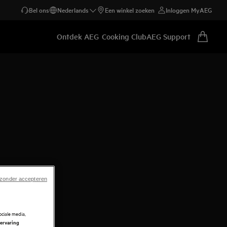
Bel ons
Nederlands
Een winkel zoeken
Inloggen MyAEG
Ontdek AEG
Cooking Club
AEG Support
 zonder accepteren
ciale media,
 ervaring