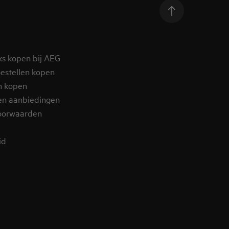
ks kopen bij AEG
estellen kopen
n kopen
en aanbiedingen
oorwaarden
d​