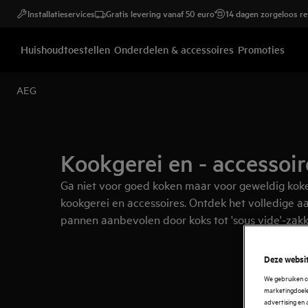
Installatieservices
Gratis levering vanaf 50 euro
14 dagen zorgeloos r
Huishoudtoestellen
Onderdelen & accessoires
Promoties
AEG
Kookgerei en - accessoir
Ga niet voor goed koken maar voor geweldig kok
kookgerei en accessoires. Ontdek het volledige a
pannen aanbevolen door koks tot 'sous vide'-zak
Deze websit
We gebruiken c
marketingdoelei
advertising en 