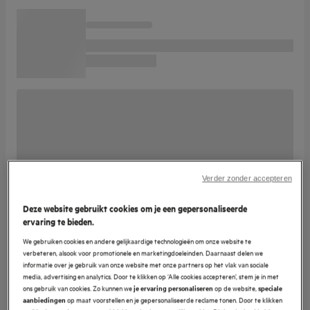
Verder zonder accepteren
Deze website gebruikt cookies om je een gepersonaliseerde
ervaring te bieden.
We gebruiken cookies en andere gelijkaardige technologieën om onze website te
verbeteren, alsook voor promotionele en marketingdoeleinden. Daarnaast delen we
informatie over je gebruik van onze website met onze partners op het vlak van sociale
media, advertising en analytics. Door te klikken op ‘Alle cookies accepteren’, stem je in met
ons gebruik van cookies. Zo kunnen we
op de website,
je ervaring personaliseren
speciale
op maat voorstellen en je gepersonaliseerde reclame tonen. Door te klikken
aanbiedingen