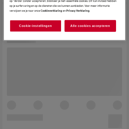
op ‘Verder zonder accepteren’, blokkeer je niet-essentiële cookies. Dit kan invloed hebben
op je surfervaring en op de diensten die we kunnen aanbieden. Voor meer informatie
verwijzen we je naar onze
en
.
Cookieverklaring
Privacy Verklaring
Cookie-instellingen
Alle cookies accepteren