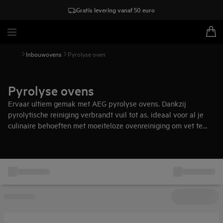
Gratis levering vanaf 50 euro
Inbouwovens
Pyrolyse oven
Pyrolyse ovens
Ervaar ultiem gemak met AEG pyrolyse ovens. Dankzij
pyrolytische reiniging verbrandt vuil tot as. ideaal voor al je
culinaire behoeften met moeiteloze ovenreiniging om vet te
verwijderen zonder chemicaliën of water. Kies voor een oven
die zichzelf schoonmaakt.