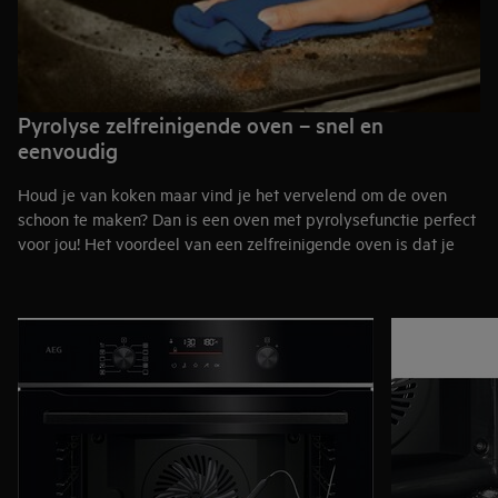
Pyrolyse zelfreinigende oven – snel en
eenvoudig
Houd je van koken maar vind je het vervelend om de oven
schoon te maken? Dan is een oven met pyrolysefunctie perfect
voor jou! Het voordeel van een zelfreinigende oven is dat je
geen last hebt van ongewenste geuren en rook van ingebrand
voedsel- en vetresten.
In het volgende artikel lees je meer over het verschil tussen de
zelfreiniging van een pyrolyse oven en een combi stoomoven
(hydrolyse)
.
Zie hier onze
Combi stoomovens
.