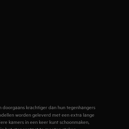
n doorgaans krachtiger dan hun tegenhangers
dellen worden geleverd met een extra lange
dere kamers in een keer kunt schoonmaken,
in het stopcontact te moeten steken.