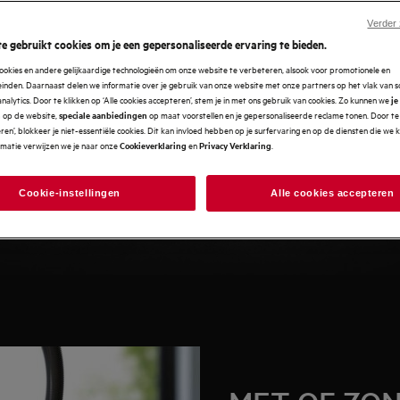
fzuiger die bij jouw levensstijl
Verder
e gebruikt cookies om je een gepersonaliseerde ervaring te bieden.
rekening moet mee houden wanneer
ookies en andere gelijkaardige technologieën om onze website te verbeteren, alsook voor promotionele en
meting en speciale functies
nden. Daarnaast delen we informatie over je gebruik van onze website met onze partners op het vlak van so
iezen. Volg onze eenvoudige
analytics. Door te klikken op ‘Alle cookies accepteren’, stem je in met ons gebruik van cookies. Zo kunnen we
je
op de website,
op maat voorstellen en je gepersonaliseerde reclame tonen. Door te 
n
speciale aanbiedingen
oor jou.
en’, blokkeer je niet-essentiële cookies. Dit kan invloed hebben op je surfervaring en op de diensten die we
rmatie verwijzen we je naar onze
en
.
Cookieverklaring
Privacy Verklaring
Cookie-instellingen
Alle cookies accepteren