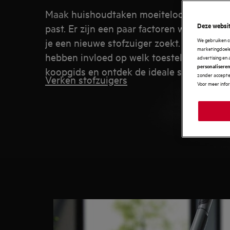
Maak huishoudtaken moeiteloos met een sto
Deze websit
past. Er zijn een paar factoren waar je 
We gebruiken c
je een nieuwe stofzuiger zoekt. Kracht, af
marketingdoelei
hebben invloed op welk toestel je moet k
advertising en 
personalisere
koopgids en ontdek de ideale stofzuiger v
zonder accepter
Verken stofzuigers
Voor meer info