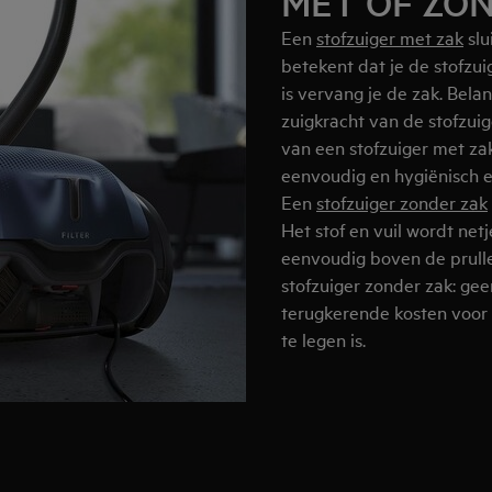
MET OF ZO
Een
stofzuiger met zak
slu
betekent dat je de stofzu
is vervang je de zak. Belan
zuigkracht van de stofzuig
van een stofzuiger met zak
eenvoudig en hygiënisch en
Een
stofzuiger zonder zak
Het stof en vuil wordt net
eenvoudig boven de prulle
stofzuiger zonder zak: ge
terugkerende kosten voor 
te legen is.