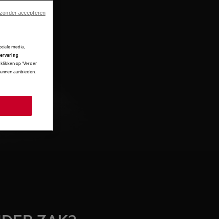
 zonder accepteren
ciale media,
 ervaring
klikken op ‘Verder
 kunnen aanbieden.