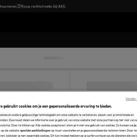
etourneren
Koop rechtstreeks bij AEG
Verder
e gebruikt cookies om je een gepersonaliseerde ervaring te bieden.
ookies en andere gelijkaardige technologieën om onze website te verbeteren, alsook voor promotionele en
nden. Daarnaast delen we informatie over je gebruik van onze website met onze partners op het vlak van so
analytics. Door te klikken op ‘Alle cookies accepteren’, stem je in met ons gebruik van cookies. Zo kunnen we
je
op de website,
op maat voorstellen en je gepersonaliseerde reclame tonen. Door te 
n
speciale aanbiedingen
en’, blokkeer je niet-essentiële cookies. Dit kan invloed hebben op je surfervaring en op de diensten die we