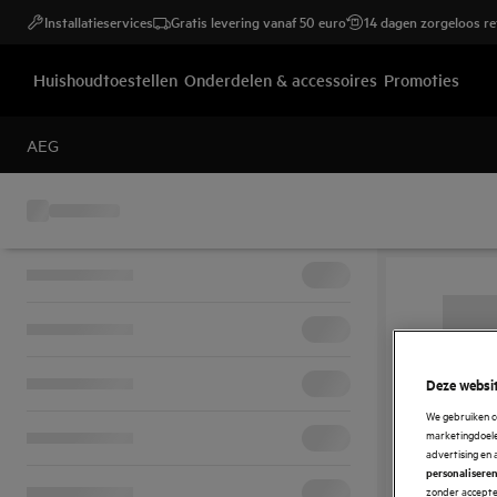
Installatieservices
Gratis levering vanaf 50 euro
14 dagen zorgeloos r
Huishoudtoestellen
Onderdelen & accessoires
Promoties
AEG
Deze websit
We gebruiken c
marketingdoelei
advertising en 
personalisere
zonder accepter