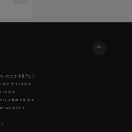
ks kopen bij AEG
estellen kopen
n kopen
en aanbiedingen
oorwaarden
d​