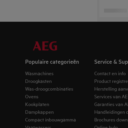
Populaire categorieën
Service & Su
Wasmachines
Contact en info
Droogkasten
Product registr
Was-droogcombinaties
Herstelling aan
Ovens
Services van A
Kookplaten
Garanties van 
Dampkappen
Handleidingen 
Compact inbouwgamma
Brochures down
Vaatwassers
Online hulp