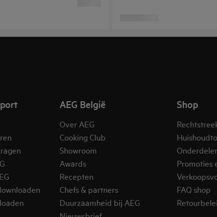
pport
AEG België
Shop
Over AEG
Rechtstree
eren
Cooking Club
Huishoudto
vragen
Showroom
Onderdele
EG
Awards
Promoties 
AEG
Recepten
Verkoopsv
downloaden
Chefs & partners
FAQ shop
loaden
Duurzaamheid bij AEG
Retourbelei
Nieuwsbrief