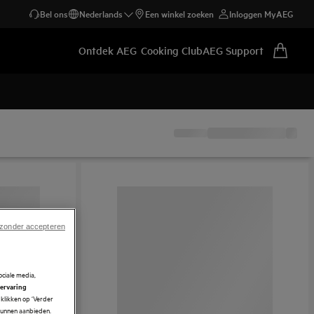
Bel ons
Nederlands
Een winkel zoeken
Inloggen MyAEG
Ontdek AEG
Cooking Club
AEG Support
 zonder accepteren
ciale media,
 ervaring
klikken op ‘Verder
 kunnen aanbieden.