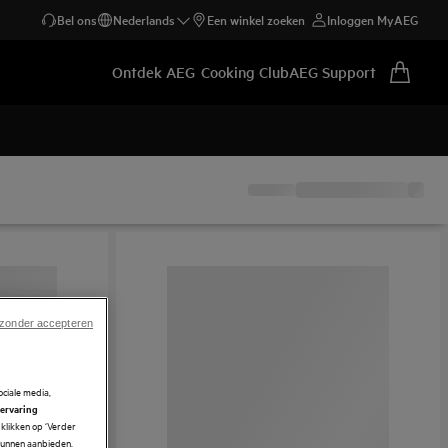
Bel ons
Nederlands
Een winkel zoeken
Inloggen MyAEG
Ontdek AEG
Cooking Club
AEG Support
 zonder accepteren
ciale media,
 ervaring
klikken op ‘Verder
 kunnen aanbieden.