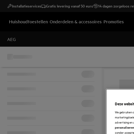
Installatieservices
Gratis levering vanaf 50 euro
14 dagen zorgeloos r
Huishoudtoestellen
Onderdelen & accessoires
Promoties
AEG
Deze websit
We gebruiken c
marketingdoelei
advertising en 
personalisere
zonder accepter