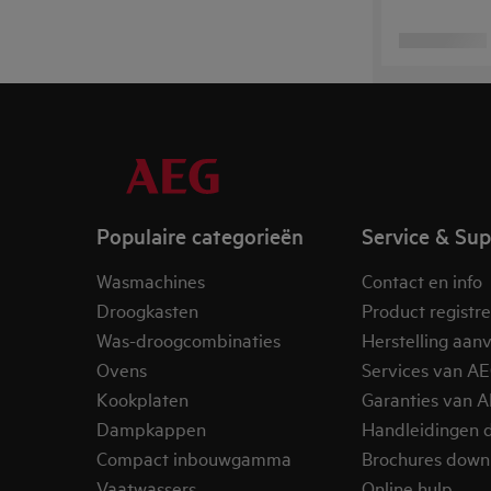
Populaire categorieën
Service & Su
Wasmachines
Contact en info
Droogkasten
Product registr
Was-droogcombinaties
Herstelling aan
Ovens
Services van A
Kookplaten
Garanties van 
Dampkappen
Handleidingen 
Compact inbouwgamma
Brochures down
Vaatwassers
Online hulp