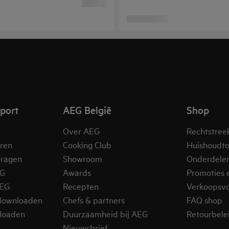
pport
AEG België
Shop
Over AEG
Rechtstree
eren
Cooking Club
Huishoudto
vragen
Showroom
Onderdele
EG
Awards
Promoties 
AEG
Recepten
Verkoopsv
downloaden
Chefs & partners
FAQ shop
loaden
Duurzaamheid bij AEG
Retourbelei
Nieuwsbrief