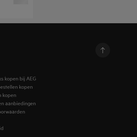
ks kopen bij AEG
estellen kopen
n kopen
en aanbiedingen
oorwaarden
d​