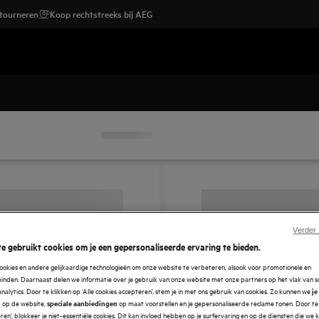
etourneren
Koop rechtstreeks bij AEG
Verder
e gebruikt cookies om je een gepersonaliseerde ervaring te bieden.
ookies en andere gelijkaardige technologieën om onze website te verbeteren, alsook voor promotionele en
nden. Daarnaast delen we informatie over je gebruik van onze website met onze partners op het vlak van so
analytics. Door te klikken op ‘Alle cookies accepteren’, stem je in met ons gebruik van cookies. Zo kunnen we
je
op de website,
op maat voorstellen en je gepersonaliseerde reclame tonen. Door te 
n
speciale aanbiedingen
en’, blokkeer je niet-essentiële cookies. Dit kan invloed hebben op je surfervaring en op de diensten die we