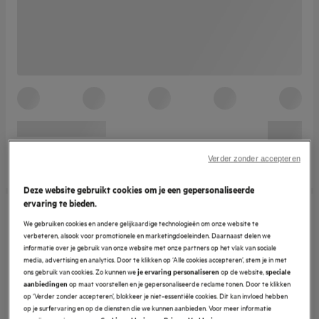
Verder zonder accepteren
Deze website gebruikt cookies om je een gepersonaliseerde
ervaring te bieden.
We gebruiken cookies en andere gelijkaardige technologieën om onze website te
verbeteren, alsook voor promotionele en marketingdoeleinden. Daarnaast delen we
informatie over je gebruik van onze website met onze partners op het vlak van sociale
media, advertising en analytics. Door te klikken op ‘Alle cookies accepteren’, stem je in met
ons gebruik van cookies. Zo kunnen we
op de website,
je ervaring personaliseren
speciale
op maat voorstellen en je gepersonaliseerde reclame tonen. Door te klikken
aanbiedingen
op ‘Verder zonder accepteren’, blokkeer je niet-essentiële cookies. Dit kan invloed hebben
op je surfervaring en op de diensten die we kunnen aanbieden. Voor meer informatie