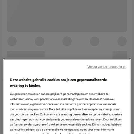
Verder zonder accepteren
Deze website gebruikt cookies om je een gepersonaliseerde
ervaring te bieden.
We gebruiken cookies en andere gelijkaardige technologieën om onze website te
verbeteren, alsook voor promotionele en marketingdoeleinden. Daarnaast delen we
informatie over je gebruik van onze website met onze partners op het vlak van sociale
media, advertising en analytics. Door te klikken op ‘Alle cookies accepteren’, stem je in met
ons gebruik van cookies. Zo kunnen we
op de website,
je ervaring personaliseren
speciale
op maat voorstellen en je gepersonaliseerde reclame tonen. Door te klikken
aanbiedingen
op ‘Verder zonder accepteren’, blokkeer je niet-essentiële cookies. Dit kan invloed hebben
op je surfervaring en op de diensten die we kunnen aanbieden. Voor meer informatie