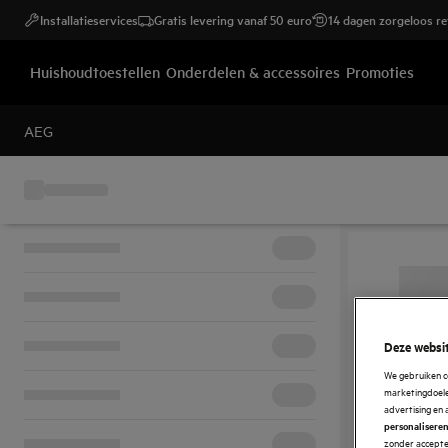
Installatieservices
Gratis levering vanaf 50 euro
14 dagen zorgeloos r
Huishoudtoestellen
Onderdelen & accessoires
Promoties
AEG
Deze websit
We gebruiken c
marketingdoelei
advertising en 
personalisere
zonder accepter