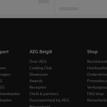
pport
AEG België
Shop
Over AEG
Rechtstree
eren
Cooking Club
Huishoudto
vragen
Showroom
Onderdele
EG
Awards
Promoties 
AEG
Recepten
Verkoopsv
downloaden
Chefs & partners
FAQ shop
loaden
Duurzaamheid bij AEG
Retourbelei
Nieuwsbrief