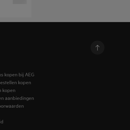
ks kopen bij AEG
estellen kopen
n kopen
en aanbiedingen
oorwaarden
d​