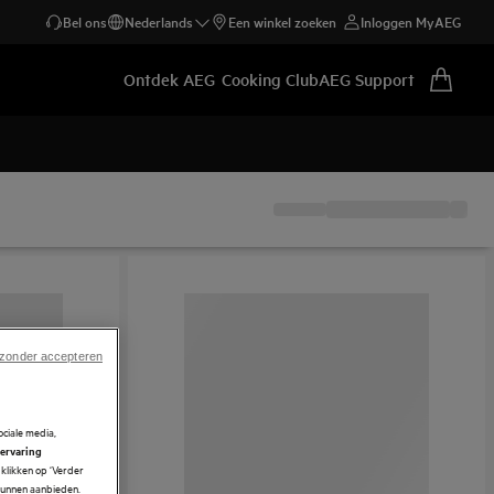
Bel ons
Nederlands
Een winkel zoeken
Inloggen MyAEG
Ontdek AEG
Cooking Club
AEG Support
 zonder accepteren
ciale media,
 ervaring
klikken op ‘Verder
 kunnen aanbieden.