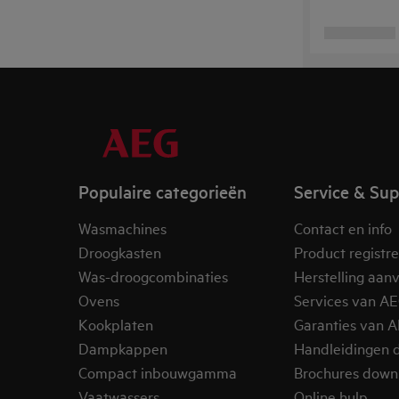
Populaire categorieën
Service & Su
Wasmachines
Contact en info
Droogkasten
Product registr
Was-droogcombinaties
Herstelling aan
Ovens
Services van A
Kookplaten
Garanties van 
Dampkappen
Handleidingen 
Compact inbouwgamma
Brochures down
Vaatwassers
Online hulp