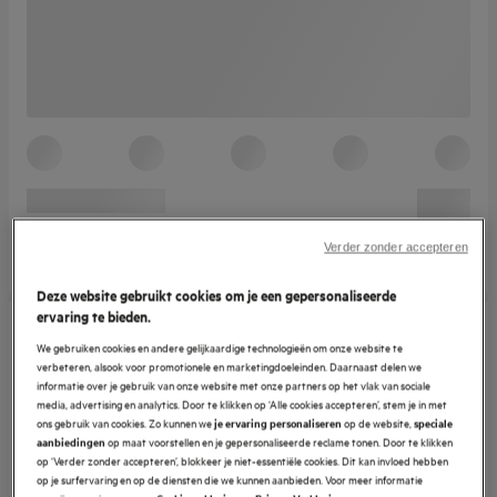
Verder zonder accepteren
Deze website gebruikt cookies om je een gepersonaliseerde
ervaring te bieden.
We gebruiken cookies en andere gelijkaardige technologieën om onze website te
verbeteren, alsook voor promotionele en marketingdoeleinden. Daarnaast delen we
informatie over je gebruik van onze website met onze partners op het vlak van sociale
media, advertising en analytics. Door te klikken op ‘Alle cookies accepteren’, stem je in met
ons gebruik van cookies. Zo kunnen we
op de website,
je ervaring personaliseren
speciale
op maat voorstellen en je gepersonaliseerde reclame tonen. Door te klikken
aanbiedingen
op ‘Verder zonder accepteren’, blokkeer je niet-essentiële cookies. Dit kan invloed hebben
op je surfervaring en op de diensten die we kunnen aanbieden. Voor meer informatie