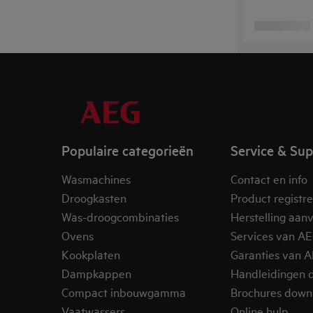
Populaire categorieën
Service & Su
Wasmachines
Contact en info
Droogkasten
Product registr
Was-droogcombinaties
Herstelling aan
Ovens
Services van A
Kookplaten
Garanties van 
Dampkappen
Handleidingen 
Compact inbouwgamma
Brochures down
Vaatwassers
Online hulp