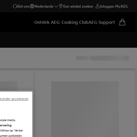
Bel ons
Nederlands
Een winkel zoeken
Inloggen MyAEG
Ontdek AEG
Cooking Club
AEG Support
 zonder accepteren
ciale media,
 ervaring
klikken op ‘Verder
 kunnen aanbieden.