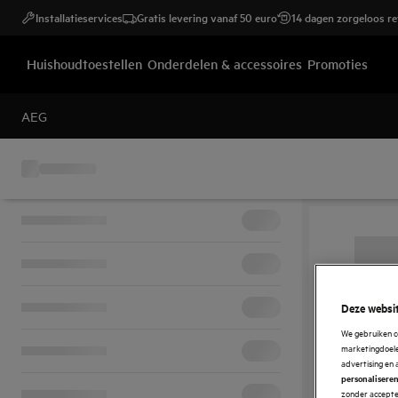
Installatieservices
Gratis levering vanaf 50 euro
14 dagen zorgeloos r
Huishoudtoestellen
Onderdelen & accessoires
Promoties
AEG
Deze websit
We gebruiken c
marketingdoelei
advertising en 
personalisere
zonder accepter