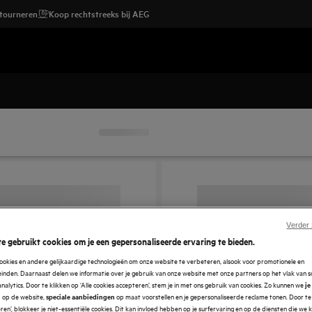
etourneren
Koop rechtstreeks bij AEG
Verder
e gebruikt cookies om je een gepersonaliseerde ervaring te bieden.
ookies en andere gelijkaardige technologieën om onze website te verbeteren, alsook voor promotionele en
nden. Daarnaast delen we informatie over je gebruik van onze website met onze partners op het vlak van so
analytics. Door te klikken op ‘Alle cookies accepteren’, stem je in met ons gebruik van cookies. Zo kunnen we
je
op de website,
op maat voorstellen en je gepersonaliseerde reclame tonen. Door te 
n
speciale aanbiedingen
en’, blokkeer je niet-essentiële cookies. Dit kan invloed hebben op je surfervaring en op de diensten die we