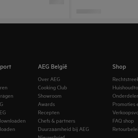
pport
AEG België
Shop
Over AEG
Rechtstree
eren
Cooking Club
Huishoudto
vragen
Showroom
Onderdele
EG
Awards
Promoties 
AEG
Recepten
Verkoopsv
downloaden
Chefs & partners
FAQ shop
loaden
Duurzaamheid bij AEG
Retourbelei
Nieuwsbrief