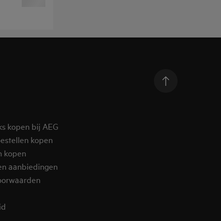
ks kopen bij AEG
estellen kopen
n kopen
en aanbiedingen
oorwaarden
d​