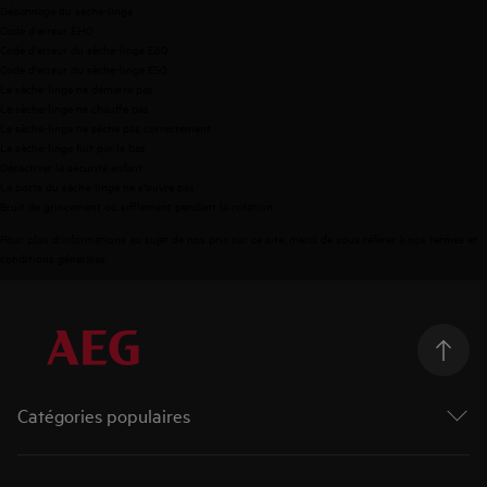
Dépannage du sèche-linge
Code d'erreur EH0
Code d'erreur du sèche-linge E60
Code d'erreur du sèche-linge E50
Le sèche-linge ne démarre pas
Le sèche-linge ne chauffe pas
Le sèche-linge ne sèche pas correctement
Le sèche-linge fuit par le bas
Désactiver la sécurité enfant
La porte du sèche-linge ne s'ouvre pas
Bruit de grincement ou sifflement pendant la rotation
Pour plus d'informations au sujet de nos prix sur ce site, merci de vous référer à nos
termes et
conditions générales
.
Catégories populaires
Machines à laver