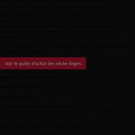
AbsoluteCare et 9000 AbsoluteCare Plus. Chaque série est dotée de technologies uniques qui
permettent de prendre soin de vos vêtements de la meilleure façon possible. Par exemple :
Des programmes d'essorage spéciaux adaptés à différentes types de tissus, y compris les tissus
délicats.
Des modèles disponibles avec différentes classes énergétiques selon la gamme
Des fonctionnalités telles que des capteurs d'humidité et des programmes conçus pour
différents matériaux.
Avec la large gamme d'AEG, vous trouverez toujours une solution de séchage adaptée à vos
préférences et à votre mode de vie.
Voir le guide d'achat des sèche-linges
Sèche-linges : tous les articles d'aide
Comment choisir un sèche-linge ?
Quel sèche-linge acheter ?
Tout savoir sur les sèches-linges à pompe à chaleur
Quelle est la différence entre un sèche-linge à pompe à chaleur et un sèche-linge à
condensation ?
Quels sont les avantages d'un sèche-linge à pompe à chaleur ?
Achat d'un sèche-linge avec des éco-cheques