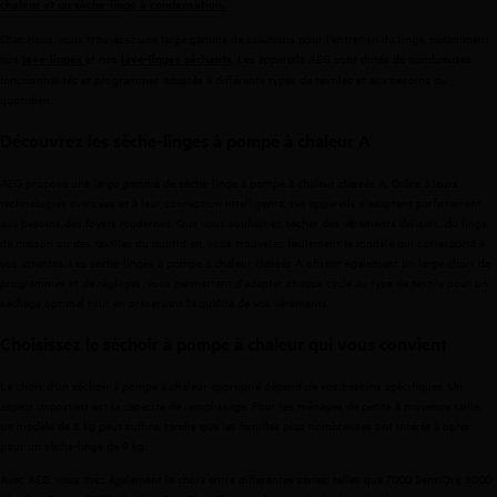
chaleur
et
un
sèche-linge
à
condensation
.
Chez nous, vous trouverez une large gamme de solutions pour l'entretien du linge, notamment
nos
et nos
.
Les appareils AEG sont dotés de nombreuses
lave-
linge
s
lave-
linge
s
séchants
fonctionnalités et programmes adaptés à différents types de textiles et aux besoins du
quotidien.
Découvrez les sèche-linges à pompe à chaleur A
AEG propose une large gamme de sèche-linge à pompe à chaleur classés A. Grâce à leurs
technologies avancées et à leur conception intelligente, ces appareils s'adaptent parfaitement
aux besoins des foyers modernes. Que vous souhaitiez sécher des vêtements délicats, du linge
de maison ou des textiles du quotidien, vous trouverez facilement le modèle qui correspond à
vos attentes. Les sèche-linges à pompe à chaleur classés A offrent également un large choix de
programmes et de réglages, vous permettant d'adapter chaque cycle au type de textile pour un
séchage optimal tout en préservant la qualité de vos vêtements.
Choisissez le sèchoir à pompe à chaleur qui vous convient
Le choix d'un séchoir à pompe à chaleur approprié dépend de vos besoins spécifiques. Un
aspect important est la capacité de remplissage.
Pour les ménages de petite à moyenne taille,
un modèle de 8 kg peut suffire, tandis que les familles plus nombreuses ont intérêt à opter
pour un sèche-linge de 9 kg.
Avec AEG, vous avez également le choix entre différentes séries, telles que 7000 SensiDry, 8000