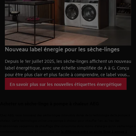
Nouveau label énergie pour les sèche-linges
Depuis le 1er juillet 2025, les sèche-linges affichent un nouveau
label énergétique, avec une échelle simplifiée de A à G. Conçu
pour être plus clair et plus facile à comprendre, ce label vous
permet de consulter rapidement les informations relatives à
En savoir plus sur les nouvelles étiquettes énergétique
l'appareil et de comparer les différents modèles.
Acheter
un
sèche-linge
à
pompe
à
chaleur
AEG
Chez AEG, vous trouverez des sèche-linges innovants dotés de la technologie de la pompe à
chaleur. Cette technologie utilise une pompe à chaleur pour chauffer l'air, au lieu des
traditionnels serpentins de chauffage. Elle consomme donc moins d'énergie qu'un sèche-linge à
condensation classique. En savoir plus sur
la
différence
entre
un
sèche-linge
à
pompe
à