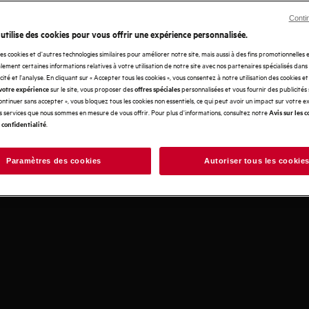
linge séchant
Réfrigérateurs
Déshumidificateur
Cli
Conti
 utilise des cookies pour vous offrir une expérience personnalisée.
pirateur robot
des cookies et d'autres technologies similaires pour améliorer notre site, mais aussi à des fins promotionnelles
ement certaines informations relatives à votre utilisation de notre site avec nos partenaires spécialisés dans
icité et l'analyse. En cliquant sur « Accepter tous les cookies », vous consentez à notre utilisation des cookies e
sur le site, vous proposer des
personnalisées et vous fournir des publicités
votre expérience
offres spéciales
Continuer sans accepter », vous bloquez tous les cookies non essentiels, ce qui peut avoir un impact sur votre 
es services que nous sommes en mesure de vous offrir. Pour plus d'informations, consultez notre
Avis sur les c
.
 confidentialité
r l'un de nos produits connectés, nous souhaitons v
Paramètres des cookies
Autoriser tous les cookie
tions claires et compréhensibles sur les données du 