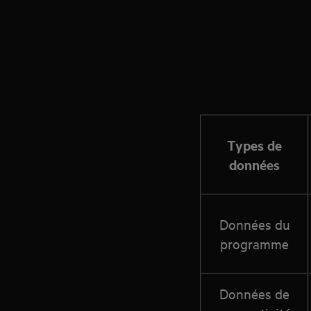
Types de
données
Données du
programme
Données de