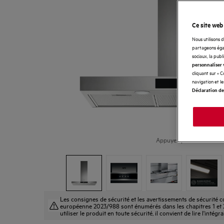
Ce site web
Nous utilisons 
partageons égal
sociaux, la publ
personnaliser 
cliquant sur « 
navigation et l
Déclaration de
Appuyez pour zoomer
Les consignes de sécurité et les avertissements de sécurité
européenne 2023/988 sont énumérés dans les chapitres 1 et 2
utiliser le produit en toute sécurité, il convient de lire l'intégr