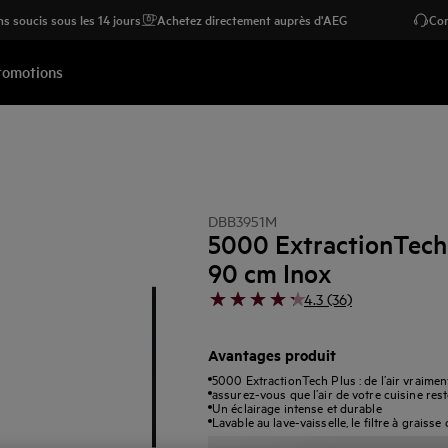
s soucis sous les 14 jours
Achetez directement auprès d'AEG
Con
romotions
DBB3951M
5000 ExtractionTech
90 cm Inox
4.3 (36)
Avantages produit
5000 ExtractionTech Plus : de l’air vraiment
assurez-vous que l’air de votre cuisine rest
Un éclairage intense et durable
Lavable au lave-vaisselle, le filtre à graisse