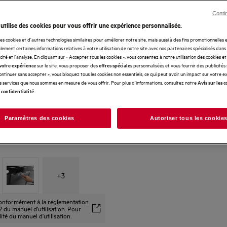
Conti
 utilise des cookies pour vous offrir une expérience personnalisée.
des cookies et d'autres technologies similaires pour améliorer notre site, mais aussi à des fins promotionnelles
ement certaines informations relatives à votre utilisation de notre site avec nos partenaires spécialisés dans
icité et l'analyse. En cliquant sur « Accepter tous les cookies », vous consentez à notre utilisation des cookies e
sur le site, vous proposer des
personnalisées et vous fournir des publicités
votre expérience
offres spéciales
Continuer sans accepter », vous bloquez tous les cookies non essentiels, ce qui peut avoir un impact sur votre 
es services que nous sommes en mesure de vous offrir. Pour plus d'informations, consultez notre
Avis sur les c
.
 confidentialité
Paramètres des cookies
Autoriser tous les cookie
+
3
 conformément à la réglementation
 du manuel d'utilisation. Pour
alité du manuel d'utilisation.