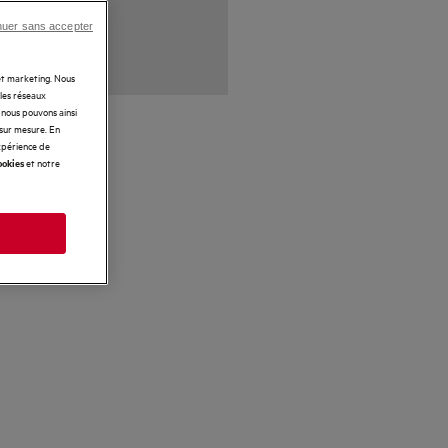
nuer sans accepter
 et marketing. Nous
 les réseaux
t nous pouvons ainsi
 sur mesure. En
expérience de
et notre
ookies
s