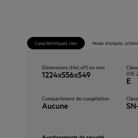
Caractéristiques clés
Mode d'emploi, schéma
Dimensions (HxLxP) en mm
Class
1224x556x549
(UE 
E
Compartiment de congélation
Class
Aucune
SN
Avertissements de sécurité