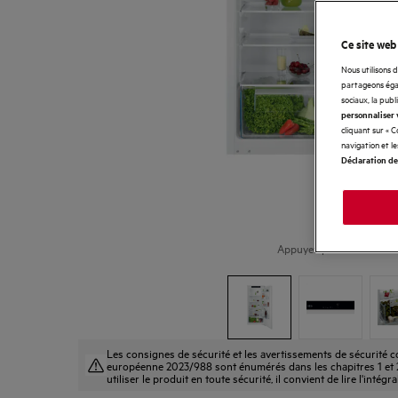
Ce site web
Nous utilisons 
partageons égal
sociaux, la publ
personnaliser 
cliquant sur « 
navigation et l
Déclaration de
Appuyez pour zoomer
Les consignes de sécurité et les avertissements de sécurité
européenne 2023/988 sont énumérés dans les chapitres 1 et 2
utiliser le produit en toute sécurité, il convient de lire l'intégr