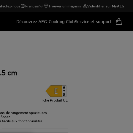
tactez-nous
Français
Trouver un magasin
S'identifier sur MyAEG
Découvrez AEG
Cooking Club
Service et support
2.5 cm
Fiche Produit UE
ions de rangement spacieuses.
iSpace.
 facile aux fonctionnalités.