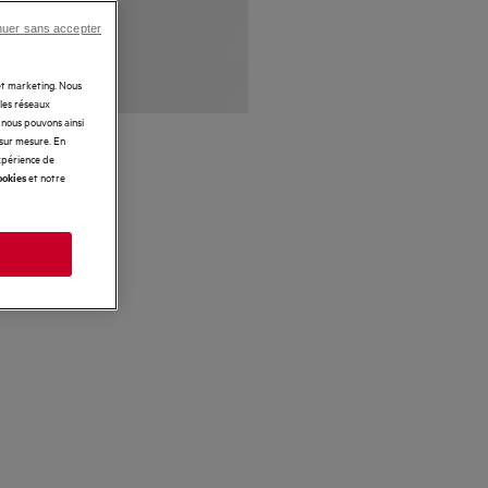
nuer sans accepter
 et marketing. Nous
 les réseaux
t nous pouvons ainsi
 sur mesure. En
expérience de
et notre
ookies
s