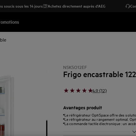
s soucis sous les 14 jours
Achetez directement auprès d'AEG
Con
romotions
able
NSK5O12EF
Frigo encastrable 12
4.9 (12)
Avantages produit
Le réfrigérateur OptiSpace offre des solut
Le réfrigérateur au rangement optimal. Opt
La commande tactile électronique : un accès