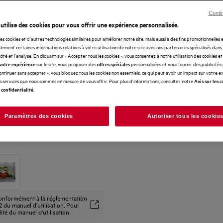
Conti
 utilise des cookies pour vous offrir une expérience personnalisée.
des cookies et d'autres technologies similaires pour améliorer notre site, mais aussi à des fins promotionnelles
ement certaines informations relatives à votre utilisation de notre site avec nos partenaires spécialisés dans
icité et l'analyse. En cliquant sur « Accepter tous les cookies », vous consentez à notre utilisation des cookies e
sur le site, vous proposer des
personnalisées et vous fournir des publicités
votre expérience
offres spéciales
Continuer sans accepter », vous bloquez tous les cookies non essentiels, ce qui peut avoir un impact sur votre 
es services que nous sommes en mesure de vous offrir. Pour plus d'informations, consultez notre
Avis sur les c
.
 confidentialité
Paramètres des cookies
Autoriser tous les cookie
 conformément à la réglementation
 du manuel d'utilisation. Pour
alité du manuel d'utilisation.