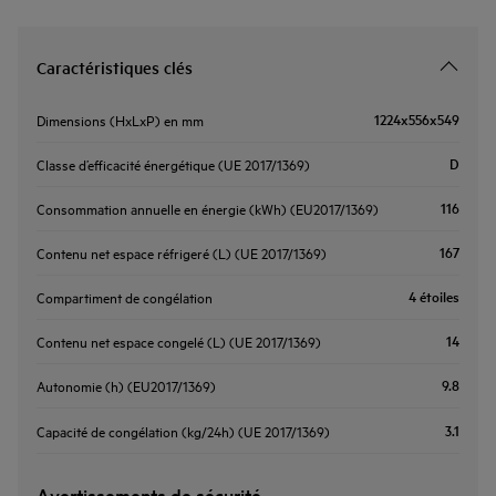
Caractéristiques clés
1224x556x549
Dimensions (HxLxP) en mm
D
Classe d’efficacité énergétique (UE 2017/1369)
116
Consommation annuelle en énergie (kWh) (EU2017/1369)
167
Contenu net espace réfrigeré (L) (UE 2017/1369)
4 étoiles
Compartiment de congélation
14
Contenu net espace congelé (L) (UE 2017/1369)
9.8
Autonomie (h) (EU2017/1369)
3.1
Capacité de congélation (kg/24h) (UE 2017/1369)
Avertissements de sécurité