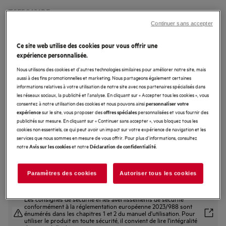
TSF5O121DF
Frigo encastrable 122.5 cm
Continuer sans accepter
Ce site web utilise des cookies pour vous offrir une
4.2 (6)
expérience personnalisée.
Nous utilisons des cookies et d'autres technologies similaires pour améliorer notre site, mais
Fiche Produit UE
Avantages produit
aussi à des fins promotionnelles et marketing. Nous partageons également certaines
informations relatives à votre utilisation de notre site avec nos partenaires spécialisés dans
Le réfrigérateur OptiSpace offre des solutions de rangement spacieuses.
les réseaux sociaux, la publicité et l'analyse. En cliquant sur « Accepter tous les cookies », vous
Le réfrigérateur au rangement optimal. OptiSpace.
consentez à notre utilisation des cookies et nous pouvons ainsi
personnaliser votre
Le compartiment 4 étoiles congèle jusqu'à -18 ºC. Même dans le
réfrigérateur.
sur le site, vous proposer des
personnalisées et vous fournir des
expérience
offres spéciales
publicités sur mesure. En cliquant sur « Continuer sans accepter », vous bloquez tous les
cookies non essentiels, ce qui peut avoir un impact sur votre expérience de navigation et les
services que nous sommes en mesure de vous offrir. Pour plus d'informations, consultez
notre
et notre
.
Avis sur les cookies
Déclaration de confidentialité
Paramètres des cookies
Autoriser tous les cookies
Les consignes de sécurité et les avertissements de sécurité
conformément à la réglementation européenne 2023/988 sont
énumérés dans les chapitres 1 et 2 du manuel d'utilisation. Pour
utiliser le produit en toute sécurité, il convient de lire l'intégralité