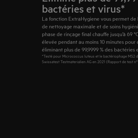
bactéries et virus*
La fonction ExtraHygiene vous permet de 
de nettoyage maximale et de soins hygiéniq
phase de rinçage final chauffe jusqu’à 69 °
élevée pendant au moins 10 minutes pour dé
éliminant plus de 99,9999 % des bactéries e
*Testé pour Micrococcus luteus et le bactériophage MS2 da
Swissatest Testmaterialien AG en 2021 (Rapport de test n