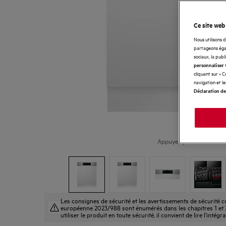
Ce site web
Nous utilisons 
partageons égal
sociaux, la publ
personnaliser 
cliquant sur « 
navigation et l
Déclaration de
Appuyez pour zoomer
Les consignes de sécurité et les avertissements de sécurité
européenne 2023/988 sont énumérés dans les chapitres 1 et 2
utiliser le produit en toute sécurité, il convient de lire l'intégr