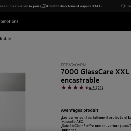
s soucis sous les 14 jours
Achetez directement auprès d'AEG
Con
romotions
trable
FEE63606PM
7000 GlassCare XXL 
encastrable
4.5 (21)
Avantages produit
Les verres sont parfaitement protégés et l
vaisselle AEG.
SatelliteClean® offre une couverture jusqu'
puissant.