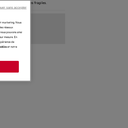
mmobiliser les verres fragiles.
nuer sans accepter
 et marketing. Nous
 les réseaux
t nous pouvons ainsi
 sur mesure. En
expérience de
et notre
ookies
s