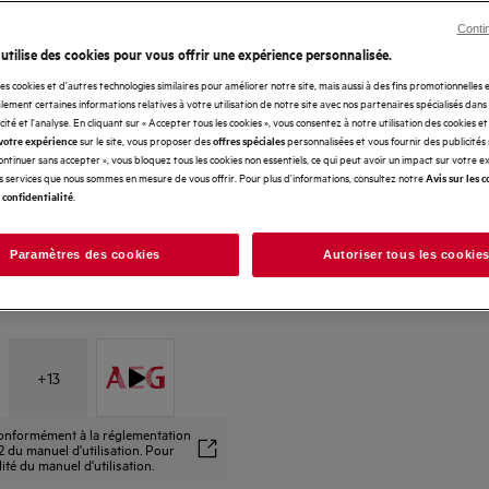
SoftSpikes® et SoftGrips, pour protéger et i
Conti
 utilise des cookies pour vous offrir une expérience personnalisée.
des cookies et d'autres technologies similaires pour améliorer notre site, mais aussi à des fins promotionnelles
ement certaines informations relatives à votre utilisation de notre site avec nos partenaires spécialisés dans
icité et l'analyse. En cliquant sur « Accepter tous les cookies », vous consentez à notre utilisation des cookies e
sur le site, vous proposer des
personnalisées et vous fournir des publicités
votre expérience
offres spéciales
Continuer sans accepter », vous bloquez tous les cookies non essentiels, ce qui peut avoir un impact sur votre 
es services que nous sommes en mesure de vous offrir. Pour plus d'informations, consultez notre
Avis sur les c
.
 confidentialité
Paramètres des cookies
Autoriser tous les cookie
+
13
 conformément à la réglementation
 du manuel d'utilisation. Pour
alité du manuel d'utilisation.