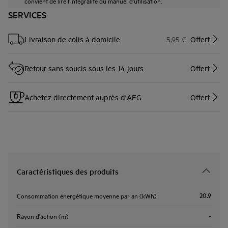
convient de lire l'intégralité du manuel d'utilisation.
SERVICES
Livraison de colis à domicile
5,95 €
Offert
Retour sans soucis sous les 14 jours
Offert
Achetez directement auprès d'AEG
Offert
Caractéristiques des produits
20.9
Consommation énergétique moyenne par an (kWh)
-
Rayon d'action (m)