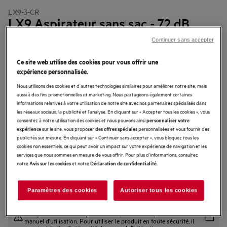
LX9-3-CR
LX9 Aspirateur sans sac - 72 dB
Continuer sans accepter
4.7 (27)
Ce site web utilise des cookies pour vous offrir une
expérience personnalisée.
Avantages produit
Nous utilisons des cookies et d'autres technologies similaires pour améliorer notre site, mais
Système PureFlow et filtration exceptionnelle
aussi à des fins promotionnelles et marketing. Nous partageons également certaines
Filtre 3D révolutionnaire pour des performances de nettoyage supérieures
informations relatives à votre utilisation de notre site avec nos partenaires spécialisés dans
Entretien intuitif
les réseaux sociaux, la publicité et l'analyse. En cliquant sur « Accepter tous les cookies », vous
consentez à notre utilisation des cookies et nous pouvons ainsi
personnaliser votre
sur le site, vous proposer des
personnalisées et vous fournir des
expérience
offres spéciales
publicités sur mesure. En cliquant sur « Continuer sans accepter », vous bloquez tous les
cookies non essentiels, ce qui peut avoir un impact sur votre expérience de navigation et les
services que nous sommes en mesure de vous offrir. Pour plus d'informations, consultez
notre
et notre
.
Avis sur les cookies
Déclaration de confidentialité
Paramètres des cookies
Autoriser tous les cookies
Les instructions et les avertissements de sécurité conformément à
la réglementation européenne 2023/988 sont repris dans le
manuel d'utilisation. Pour utiliser le produit en toute sécurité, il