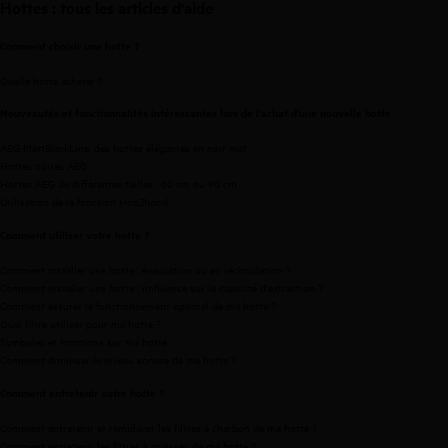
Hottes : tous les articles d'aide
Comment choisir une hotte ?
Quelle hotte acheter ?
Nouveautés et fonctionnalités intéressantes lors de l'achat d'une nouvelle hotte
AEG MattBlackLine: des hottes élégantes en noir mat
Hottes noires AEG
Hottes AEG de différentes tailles :
60 cm
ou
90 cm
Utilisation de la fonction Hob2hood
Comment utiliser votre hotte ?
Comment installer une hotte : évacuation ou en recirculation ?
Comment installer une hotte : iinfluence sur la capacité d'extraction ?
Comment assurer le fonctionnement optimal de ma hotte ?
Quel filtre utiliser pour ma hotte ?
Symboles et fonctions sur ma hotte
Comment diminuer le niveau sonore de ma hotte ?
Comment entretenir votre hotte ?
Comment entretenir et remplacer les filtres à charbon de ma hotte ?
Comment entretenir les filtres à graisses de ma hotte ?