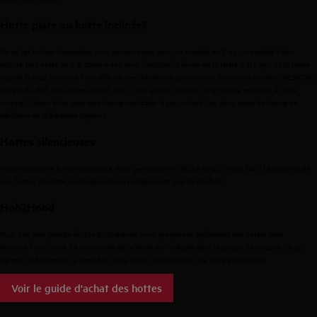
Hotte plate ou hotte inclinée?
Parmi les hottes cheminées, vous pouvez opter pour un modèle en T ou un modèle à pan
incliné. Une hotte en T a, comme son nom l’indique, la forme de la lettre T. Il s’agit de la hotte
murale la plus courante. Mais elle n’a rien d’ordinaire pour autant. Comme le modèle DBE5970R,
lauréat du Red Dot Design Award 2021 ! Vous voulez apporter une touche moderne à votre
cuisine ? Optez alors pour nos hottes verticales, à pan incliné. Ces deux types de hottes se
déclinent en différentes largeurs.
Hottes silencieuses
Vous voulez une hotte silencieuse, mais performante ? AEG a ce qu’il vous faut ! La majorité de
nos hottes affichent un niveau sonore ne dépassant pas 65 décibels.
Hob2Hood
Pour une plus grande facilité d’utilisation, nous proposons également des hottes avec
fonction Hob2Hood. La commande de la hotte est intégrée dans la plaque de cuisson, ce qui
permet de facilement la contrôler, sans devoir lever les yeux de votre préparation.
Voir le guide d'achat des hottes