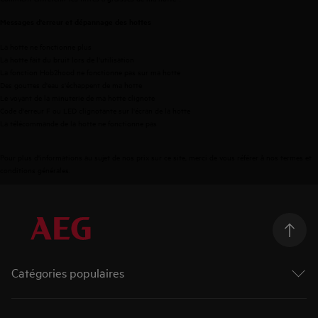
Messages d'erreur et dépannage des hottes
La hotte ne fonctionne plus
La hotte fait du bruit lors de l'utilisation
La fonction Hob2hood ne fonctionne pas sur ma hotte
Des gouttes d'eau s'échappent de ma hotte
Le voyant de la minuterie de ma hotte clignote
Code d'erreur F ou LED clignotante sur l'écran de la hotte
La télécommande de la hotte ne fonctionne pas
Pour plus d'informations au sujet de nos prix sur ce site, merci de vous référer à nos
termes et
conditions générales
.
Catégories populaires
Machines à laver