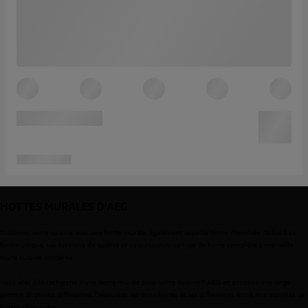
HOTTES MURALES D'AEG
Sublimez votre cuisine avec une hotte murale, également appelée hotte cheminée. Grâce à sa
forme unique, ses finitions de qualité et sa puissance, ce type de hotte complète à merveille
toute cuisine moderne.
Vous êtes à la recherche d’une hotte murale pour votre cuisine ? AEG en propose une large
gamme d’options différentes. Découvrez les possibilités et les différences entre nos modèles de
hottes cheminées.