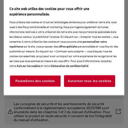
TI64IB1AIB
Ce site web utilise des cookies pour vous offrir une
7000 SenseBoil - taque à induction,
expérience personnalisée.
60 cm
Nous utilisons des cookies et d'autres technologies similaires pour améliorer notre site, mais
aussi à des fins promotionnelles et marketing. Nous partageons également certaines
4.2 (13)
informations relatives à votre utilisation de notre site avec nos partenaires spécialisés dans
les réseaux sociaux, la publicité et l'analyse. En cliquant sur « Accepter tous les cookies », vous
Fiche Produit UE
consentez à notre utilisation des cookies et nous pouvons ainsi
personnaliser votre
Avantages produit
sur le site, vous proposer des
personnalisées et vous fournir des
expérience
offres spéciales
publicités sur mesure. En cliquant sur « Continuer sans accepter », vous bloquez tous les
Un frémissement constant avec la table à induction SenseBoil®
Le Boil Sensor maintient l’eau en l’état de frémissement
cookies non essentiels, ce qui peut avoir un impact sur votre expérience de navigation et les
Hob2Hood® ajuste la vitesse du ventilateur lorsque la chaleur change.
services que nous sommes en mesure de vous offrir. Pour plus d'informations, consultez
notre
et notre
.
Avis sur les cookies
Déclaration de confidentialité
Paramètres des cookies
Autoriser tous les cookies
Les consignes de sécurité et les avertissements de sécurité
conformément à la réglementation européenne 2023/988 sont
énumérés dans les chapitres 1 et 2 du manuel d'utilisation. Pour
utiliser le produit en toute sécurité, il convient de lire l'intégralité
du manuel d'utilisation.