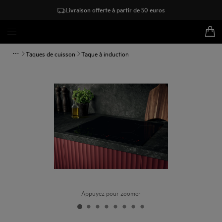
Livraison offerte à partir de 50 euros
Taques de cuisson
Taque à induction
Appuyez pour zoomer