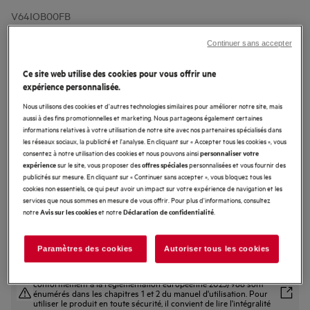
V64IOB00FB
6000 Bridge - taque à induction, 60
Continuer sans accepter
cm
4.8 (25)
Ce site web utilise des cookies pour vous offrir une
expérience personnalisée.
Fiche Produit UE
Nous utilisons des cookies et d'autres technologies similaires pour améliorer notre site, mais
Avantages produit
aussi à des fins promotionnelles et marketing. Nous partageons également certaines
La fonction Bridge transforme deux zones de cuisson en une seule grande
informations relatives à votre utilisation de notre site avec nos partenaires spécialisés dans
zone
les réseaux sociaux, la publicité et l'analyse. En cliquant sur « Accepter tous les cookies », vous
Profitez d’une plus grande surface de cuisson, grâce à la fonction Bridge.
consentez à notre utilisation des cookies et nous pouvons ainsi
personnaliser votre
Hob2Hood® ajuste la vitesse du ventilateur lorsque la chaleur change.
sur le site, vous proposer des
personnalisées et vous fournir des
expérience
offres spéciales
publicités sur mesure. En cliquant sur « Continuer sans accepter », vous bloquez tous les
cookies non essentiels, ce qui peut avoir un impact sur votre expérience de navigation et les
services que nous sommes en mesure de vous offrir. Pour plus d'informations, consultez
notre
et notre
.
Avis sur les cookies
Déclaration de confidentialité
Paramètres des cookies
Autoriser tous les cookies
Les consignes de sécurité et les avertissements de sécurité
conformément à la réglementation européenne 2023/988 sont
énumérés dans les chapitres 1 et 2 du manuel d'utilisation. Pour
utiliser le produit en toute sécurité, il convient de lire l'intégralité