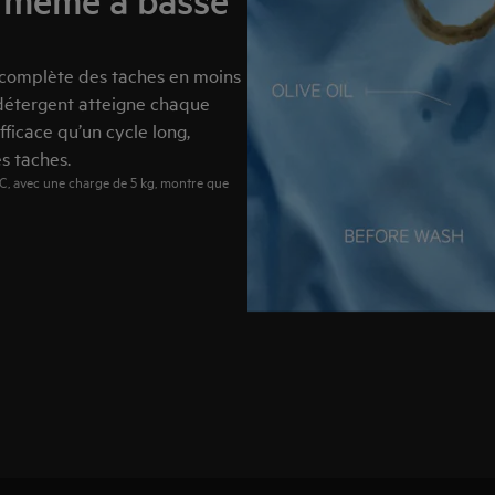
, même à basse
 complète des taches en moins
e détergent atteigne chaque
efficace qu’un cycle long,
es taches.
, avec une charge de 5 kg, montre que