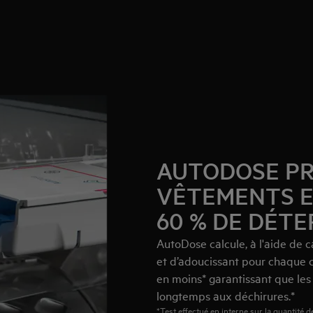
AUTODOSE PR
VÊTEMENTS ET
60 % DE DÉTE
AutoDose calcule, à l'aide de c
et d’adoucissant pour chaque ch
en moins* garantissant que les
longtemps aux déchirures.*
*Test effectué en interne sur la quantité 