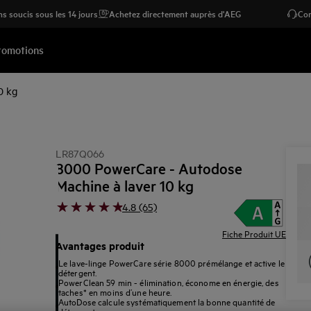
s soucis sous les 14 jours
Achetez directement auprès d'AEG
Con
romotions
0 kg
LR87Q066
8000 PowerCare - Autodose
Machine à laver 10 kg
4.8 (65)
Fiche Produit UE
Avantages produit
Le lave-linge PowerCare série 8000 prémélange et active le
détergent.
PowerClean 59 min - élimination, économe en énergie, des
taches* en moins d’une heure.
AutoDose calcule systématiquement la bonne quantité de