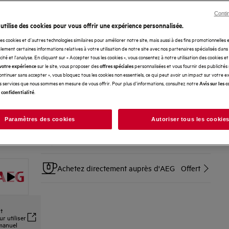
détergent.
Conti
 utilise des cookies pour vous offrir une expérience personnalisée.
SERVICES
des cookies et d'autres technologies similaires pour améliorer notre site, mais aussi à des fins promotionnelles
ement certaines informations relatives à votre utilisation de notre site avec nos partenaires spécialisés dans
Livraison à domicile sur rendez-vous
Offert
icité et l'analyse. En cliquant sur « Accepter tous les cookies », vous consentez à notre utilisation des cookies e
sur le site, vous proposer des
personnalisées et vous fournir des publicités
votre expérience
offres spéciales
Continuer sans accepter », vous bloquez tous les cookies non essentiels, ce qui peut avoir un impact sur votre 
Installation d'appareils pose libre
25 €
es services que nous sommes en mesure de vous offrir. Pour plus d'informations, consultez notre
Avis sur les c
.
 confidentialité
Reprise et recyclage de votre ancien
Offert
appareil
Paramètres des cookies
Autoriser tous les cookie
Retour sans soucis sous les 14 jours
Offert
Achetez directement auprès d'AEG
Offert
t
r utiliser
 manuel