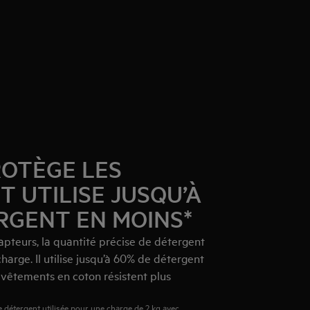
OTÈGE LES
 UTILISE JUSQU’À
RGENT EN MOINS*
apteurs, la quantité précise de détergent
arge. Il utilise jusqu’à 60% de détergent
 vêtements en coton résistent plus
de détergent utilisée pour une charge de 2 kg avec