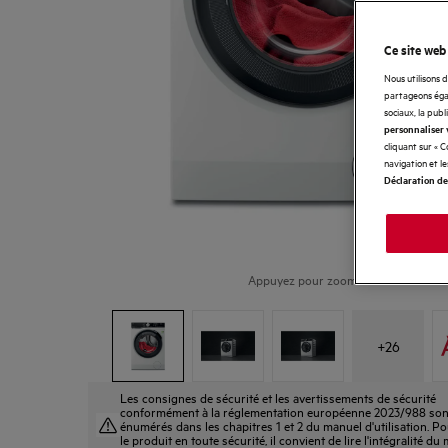
Ce site web
Nous utilisons 
partageons égal
sociaux, la publ
personnaliser 
cliquant sur « 
navigation et l
Déclaration de
Appuyez pour zoomer
+
26
Les consignes de sécurité et les avertissements de sécurité
conformément à la réglementation européenne 2023/988 son
énumérés dans les chapitres 1 et 2 du manuel d'utilisation. Pou
le produit en toute sécurité, il convient de lire l'intégralité du