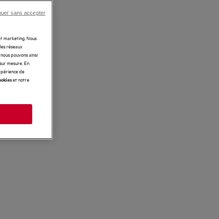
nuer sans accepter
 et marketing. Nous
 les réseaux
t nous pouvons ainsi
 sur mesure. En
expérience de
et notre
ookies
s