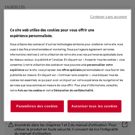
DGB3523S
3000 ExtractionTech Hotte intégrée
Continuer sans accepter
52 cm Gris
Ce site web utilise des cookies pour vous offrir une
4.7 (7)
expérience personnalisée.
Fiche Produit UE
Nous utilisons des cookies et d'autres technologies similaires pour améliorer notre site, mais
Avantages produit
aussi à des fins promotionnelles et marketing. Nous partageons également certaines
informations relatives à votre utilisation de notre site avec nos partenaires spécialisés dans
La hotte ExtractionTech Standard garde l’air de la cuisine frais.
Le moteur de la hotte ExtractionTech Standard extrait efficacement les
les réseaux sociaux, la publicité et l'analyse. En cliquant sur « Accepter tous les cookies », vous
odeurs
consentez à notre utilisation des cookies et nous pouvons ainsi
personnaliser votre
Un éclairage intense et durable
sur le site, vous proposer des
personnalisées et vous fournir des
expérience
offres spéciales
Lavable au lave-vaisselle, le filtre à graisse optimise votre hotte.
publicités sur mesure. En cliquant sur « Continuer sans accepter », vous bloquez tous les
cookies non essentiels, ce qui peut avoir un impact sur votre expérience de navigation et les
services que nous sommes en mesure de vous offrir. Pour plus d'informations, consultez
notre
et notre
.
Avis sur les cookies
Déclaration de confidentialité
Paramètres des cookies
Autoriser tous les cookies
Les consignes de sécurité et les avertissements de sécurité
conformément à la réglementation européenne 2023/988 sont
énumérés dans les chapitres 1 et 2 du manuel d'utilisation. Pour
utiliser le produit en toute sécurité, il convient de lire l'intégralité
du manuel d'utilisation.