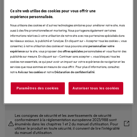
PI9000B80
Ce site web utilise des cookies pour vous offrir une
9000 SensePro - taque à induction,
expérience personnalisée.
80 cm
Nous utilisons des cookies et d'autres technologies similaires pour améliorer notre site, mais
aussi à des fins promotionnelles et marketing. Nous partageons également certaines
0 (0)
informations relatives à votre utilisation de notre site avec nos partenaires spécialisés dans
les réseaux sociaux, la publicité et l'analyse. En cliquant sur « Accepter tous les cookies », vous
Fiche Produit UE
consentez à notre utilisation des cookies et nous pouvons ainsi
personnaliser votre
Avantages produit
sur le site, vous proposer des
personnalisées et vous fournir des
expérience
offres spéciales
Cuisson de précision avec plaque de cuisson à induction 9000 SensePro®.
publicités sur mesure. En cliquant sur « Continuer sans accepter », vous bloquez tous les
Plaque de cuisson à induction SensePro®. Une chauffe précise, toujours à
cookies non essentiels, ce qui peut avoir un impact sur votre expérience de navigation et les
point.
services que nous sommes en mesure de vous offrir. Pour plus d'informations, consultez
Avec l’affichage tactile CookSmart, vous avez le contrôle total de la cuisson.
notre
et notre
.
Avis sur les cookies
Déclaration de confidentialité
Paramètres des cookies
Autoriser tous les cookies
Les consignes de sécurité et les avertissements de sécurité
conformément à la réglementation européenne 2023/988 sont
énumérés dans les chapitres 1 et 2 du manuel d'utilisation. Pour
utiliser le produit en toute sécurité, il convient de lire l'intégralité
du manuel d'utilisation.