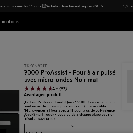
s soucis sous les 14 jours
Achetez directement auprès d'AEG
Con
romotions
TKK8N821T
9000 ProAssist - Four à air pulsé
avec micro-ondes Noir mat
4.6 (83)
Avantages produit
Le four ProAssist CombiQuick® 9000 associe plusieurs
méthodes de cuisson pour un résultat impeccable.
Micro-ondes et four avec grill pour plus de polyvalence.
CookSmart Touch+ vous guide à chaque étape pour un
résultat savoureux.
SERVICES