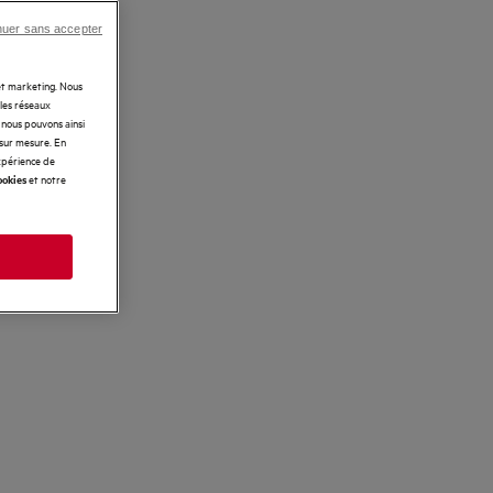
nuer sans accepter
 et marketing. Nous
 les réseaux
t nous pouvons ainsi
 sur mesure. En
expérience de
et notre
ookies
s