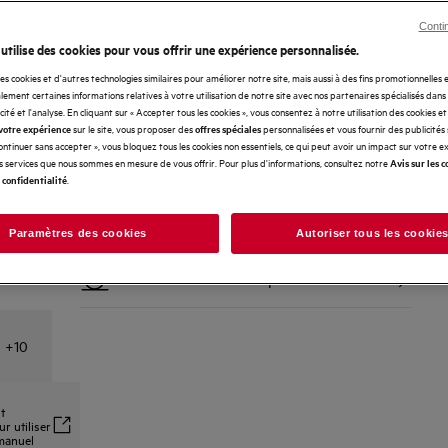
Conti
Livraison à domicile sur rendez-vous
Offert
 utilise des cookies pour vous offrir une expérience personnalisée.
des cookies et d'autres technologies similaires pour améliorer notre site, mais aussi à des fins promotionnelles
ement certaines informations relatives à votre utilisation de notre site avec nos partenaires spécialisés dans
Installation d'appareils encastrables
70 €
icité et l'analyse. En cliquant sur « Accepter tous les cookies », vous consentez à notre utilisation des cookies e
sur le site, vous proposer des
personnalisées et vous fournir des publicités
votre expérience
offres spéciales
Continuer sans accepter », vous bloquez tous les cookies non essentiels, ce qui peut avoir un impact sur votre 
Reprise et recyclage de votre ancien
Offert
es services que nous sommes en mesure de vous offrir. Pour plus d'informations, consultez notre
Avis sur les c
appareil
.
 confidentialité
Retour sans soucis sous les 14 jours
Offert
Paramètres des cookies
Autoriser tous les cookie
Achetez directement auprès d'AEG
Offert
+
10
t
r utiliser
 manuel