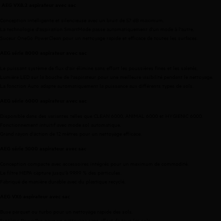
AEG VX8.2
aspirateur
avec
sac
Conception intelligente et silencieuse avec un bruit de 57 dB maximum.
La technologie d'aspiration SmartMode passe automatiquement d'un mode à l'autre.
Suceur OneGo PowerClean pour un nettoyage rapide et efficace de toutes les surfaces.
AEG
série 8000
aspirateur
avec
sac
Le puissant système de flux d'air élimine sans effort les poussières fines et les saletés.
Lumière LED sur la bouche de l'aspirateur pour une meilleure visibilité pendant le nettoyage.
La fonction Auto adapte automatiquement la puissance aux différents types de sols.
AEG
série
6
000
aspirateur
avec
sac
Disponible dans des variantes telles que CLEAN 6000, ANIMAL 6000 et HYGIENIC 6000.
Fonctionnement intuitif avec mode sol automatique.
Grand rayon d'action de 12 mètres pour un nettoyage efficace.
AEG
série
5
000
aspirateur
avec
sac
Conception compacte avec accessoires intégrés pour un maximum de commodité.
Le filtre HEPA capture jusqu'à 99,99 % des particules.
Fabriqué de manière durable avec du plastique recyclé.
AEG
VX6
aspirateur
avec
sac
Buse parquet ou turbo pour un nettoyage rapide des sols.
Système PowerPro pour un nettoyage sans effort de tous les sols.