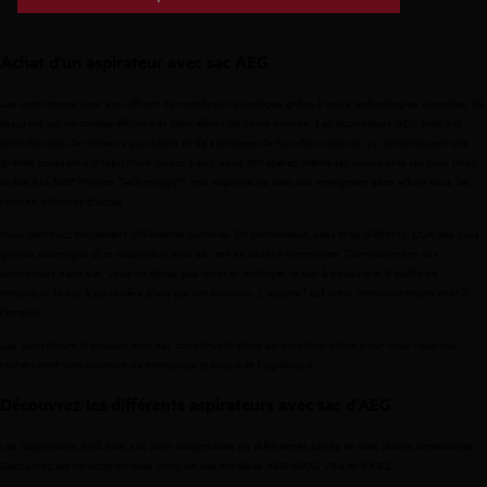
la meilleure note, A, sur tapis et
Ces aspirateurs obtiennent
sols durs
, garantissant un nettoyage efficace tout en
Achat
d'un
aspirateur avec
sac
AEG
maintenant un niveau sonore particulièrement bas. Résultat :
un intérieur propre, sans compromis sur le confort acoustique.
Les aspirateurs avec sac offrent de nombreux avantages grâce à leurs technologies avancées. Ils
assurent un nettoyage efficace et sans effort de votre maison. Les aspirateurs AEG avec sac
Que vous nettoyiez quotidiennement ou en profondeur, profitez
sont équipés de moteurs puissants et de systèmes de flux d'air avancés qui garantissent une
d’un équilibre optimal entre puissance d’aspiration et silence.
grande puissance d'aspiration. Grâce à eux, vous attraperez même les poussières les plus fines.
Grâce à la 360° Motion Technology™, nos aspirateurs avec sac atteignent sans effort tous les
recoins difficiles d'accès.
Vous nettoyez facilement différentes surfaces.
En profondeur, sans trop d'efforts.
L'un des plus
grands avantages d'un aspirateur avec sac est sa facilité d'entretien. Contrairement aux
aspirateurs
sans sac
, vous ne devez pas vider et nettoyer le bac à poussière. Il suffit de
remplacer le sac à poussière plein par un nouveau. L'appareil est ainsi immédiatement prêt à
l'emploi.
Les aspirateurs traîneaux avec sac constituent donc un excellent choix pour tous ceux qui
recherchent une solution de nettoyage pratique et hygiénique.
Découvrez les différents aspirateurs avec sac d’AEG
Les aspirateurs AEG avec sac sont disponibles en différentes séries et avec divers
accessoires
.
Découvrez les caractéristiques uniques des modèles AEG 6000, VX6 et VX8.2.