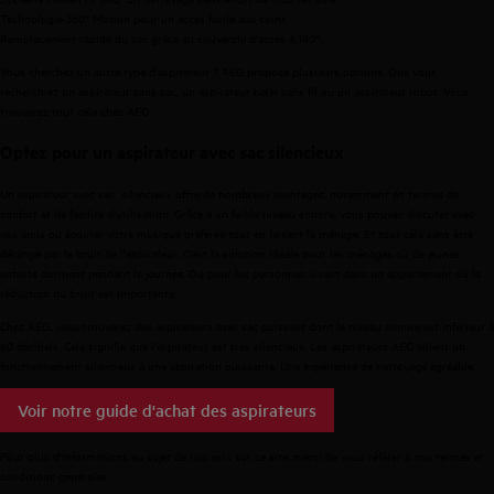
Technologie 360° Motion pour un accès facile aux coins.
Remplacement rapide du sac grâce au couvercle d'accès à 180°.
Vous cherchez un autre type d'
aspirateur
? AEG propose plusieurs options. Que vous
recherchiez un
aspirateur
sans sac
, un
aspirateur
balai
sans fil
ou un
aspirateur
robot
. Vous
trouverez tout cela chez AEG.
Optez pour un aspirateur avec sac silencieux
Un aspirateur avec sac silencieux offre de nombreux avantages, notamment en termes de
confort et de facilité d'utilisation. Grâce à un faible niveau sonore, vous pouvez discuter avec
vos amis ou écouter votre musique préférée tout en faisant le ménage.
Et tout cela sans être
dérangé par le bruit de l'aspirateur.
C'est la solution idéale pour les ménages où de jeunes
enfants dorment pendant la journée. Ou pour les personnes vivant dans un appartement où la
réduction du bruit est importante.
Chez AEG, vous trouverez des aspirateurs avec sac puissant dont le niveau sonore est inférieur à
60 décibels. Cela signifie que l'aspirateur est très silencieux. Les aspirateurs AEG allient un
fonctionnement silencieux à une aspiration puissante. Une expérience de nettoyage agréable.
Voir notre guide d'achat des aspirateurs
Pour plus d'informations au sujet de nos prix sur ce site, merci de vous référer à nos
termes et
conditions générales
.