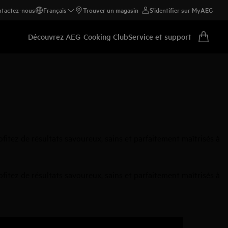
tactez-nous
Français
Trouver un magasin
S'identifier sur MyAEG
Découvrez AEG
Cooking Club
Service et support
rofitez de résultats savoureux, sains et parfaitement maîtrisés à
rofitez de résultats savoureux, sains et parfaitement maîtrisés à