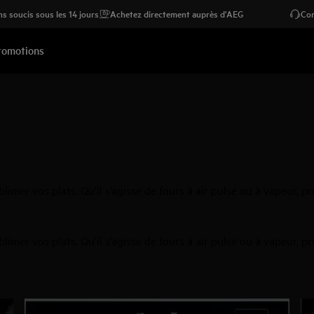
s soucis sous les 14 jours
Achetez directement auprès d'AEG
Con
romotions
limer vos plats. Qu’il s’agisse de fours à air pulsé ou à vapeur, p
limer vos plats. Qu’il s’agisse de fours à air pulsé ou à vapeur, p