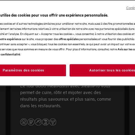
Conti
 utilise des cookies pour vous offrir une expérience personnalisée.
des cookies et d'autres technologies similaires pour améliorer notre site, mais aussi à des fins promotionnelles
ement certaines informations relatives à votre utilisation de notre site avec nos partenaires spécialisés dans
icité et l'analyse. En cliquant sur « Accepter tous les cookies », vous consentez à notre utilisation des cookies e
sur le site, vous proposer des
personnalisées et vous fournir des publicités
votre expérience
offres spéciales
Continuer sans accepter », vous bloquez tous les cookies non essentiels, ce qui peut avoir un impact sur votre 
es services que nous sommes en mesure de vous offrir. Pour plus d'informations, consultez notre
Avis sur les c
.
 confidentialité
MealAssist 8000
Paramètres des cookies
Autoriser tous les cookie
Le four 8000 MealAssist avec SteamPro vous
permet de cuire, rôtir et mijoter avec des
résultats plus savoureux et plus sains, comme
dans les restaurants.