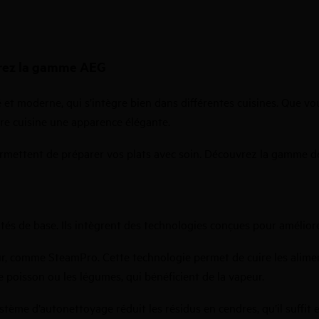
vrez la gamme AEG
 et moderne, qui s’intègre bien dans différentes cuisines. Que vou
tre cuisine une apparence élégante.
ermettent de préparer vos plats avec soin. Découvrez la gamme de
tés de base. Ils intègrent des technologies conçues pour améliore
r
, comme SteamPro. Cette technologie permet de cuire les aliment
e poisson ou les légumes, qui bénéficient de la vapeur.
ystème d’autonettoyage réduit les résidus en cendres, qu’il suffit