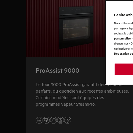
Ce site web
Nous utilisons 
partageons égal
sociaux, la publ
personnaliser 
cliquant sur « 
navigation et l
Déclaration de
ProAssist 9000
Le four 9000 ProAssist garantit des résultats
parfaits, du quotidien aux recettes ambitieuses.
Certains modèles sont équipés des
programmes vapeur SteamPro.