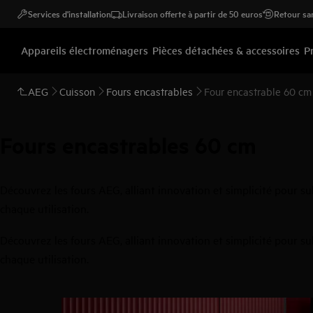
Services d'installation
Livraison offerte à partir de 50 euros
Retour san
Appareils électroménagers
Pièces détachées & accessoires
P
AEG
Cuisson
Fours encastrables
Four encastrable 60 cm
Fours encastrables 60 cm
Découvrez les fours AEG, alliant innovation et simplicité pour sub
chaque utilisation.
Découvrez les fours AEG, alliant innovation et simplicité pour sub
chaque utilisation.
0
de
5