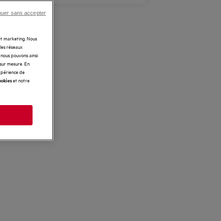
nuer sans accepter
 et marketing. Nous
 les réseaux
t nous pouvons ainsi
 sur mesure. En
expérience de
et notre
ookies
s