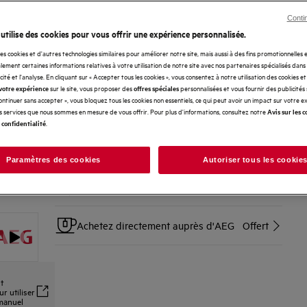
compris les PODS®.
Conti
 utilise des cookies pour vous offrir une expérience personnalisée.
SERVICES
des cookies et d'autres technologies similaires pour améliorer notre site, mais aussi à des fins promotionnelles
ement certaines informations relatives à votre utilisation de notre site avec nos partenaires spécialisés dans
Livraison à domicile sur rendez-vous
Offert
icité et l'analyse. En cliquant sur « Accepter tous les cookies », vous consentez à notre utilisation des cookies e
sur le site, vous proposer des
personnalisées et vous fournir des publicités
votre expérience
offres spéciales
Continuer sans accepter », vous bloquez tous les cookies non essentiels, ce qui peut avoir un impact sur votre 
Installation d'appareils pose libre
25 €
es services que nous sommes en mesure de vous offrir. Pour plus d'informations, consultez notre
Avis sur les c
.
 confidentialité
Reprise et recyclage de votre ancien
Offert
appareil
Paramètres des cookies
Autoriser tous les cookie
Retour sans soucis sous les 14 jours
Offert
Achetez directement auprès d'AEG
Offert
t
r utiliser
 manuel