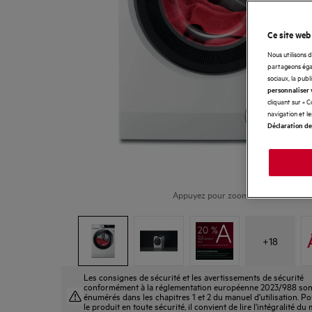
Ce site web
Nous utilisons 
partageons égal
sociaux, la publ
personnaliser 
cliquant sur « 
navigation et l
Déclaration de
Appuyez pour zoomer
+
18
Les consignes de sécurité et les avertissements de sécurité
conformément à la réglementation européenne 2023/988 son
énumérés dans les chapitres 1 et 2 du manuel d'utilisation. Pou
le produit en toute sécurité, il convient de lire l'intégralité du