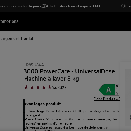
s soucis sous les 14 jours
Achetez directement auprès d'AEG
Con
romotions
hargement frontal
LR85U844
8000 PowerCare - UniversalDose
Machine à laver 8 kg
4.6 (32)
Fiche Produit UE
Avantages produit
Le lave-linge PowerCare série 8000 prémélange et active le
détergent.
PowerClean 59 min - élimination, économe en énergie, des
taches* en moins d’une heure.
UniversalDose est adapté à tout type de détergent, y