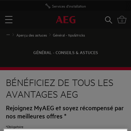
Services d'installation
Rechercher
0
Menu
Aperçu des astuces
Général - tips&tricks
GÉNÉRAL - CONSEILS & ASTUCES
BÉNÉFICIEZ DE TOUS LES
AVANTAGES AEG
Rejoignez MyAEG et soyez récompensé par
nos meilleures offres
*
*Obligatoire