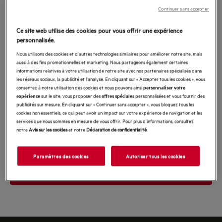
Champs requis
Continuer sans accepter
Introduisez
Ce site web utilise des cookies pour vous offrir une expérience
votre
personnalisée.
adresse
Nous utilisons des cookies et d'autres technologies similaires pour améliorer notre site, mais
Je souhaite bénéficier d'offres exclusives, d'avantages réservés aux
e-
aussi à des fins promotionnelles et marketing. Nous partageons également certaines
groupe
membres, ainsi que de conseils et d'inspiration de la part du
informations relatives à votre utilisation de notre site avec nos partenaires spécialisés dans
Electrolux
, que ce soit pour choisir un produit ou pour tirer le meilleur
mail
les réseaux sociaux, la publicité et l'analyse. En cliquant sur « Accepter tous les cookies », vous
parti de celui que je possède déjà. Je souhaite recevoir ces informations
par le biais des canaux que j'ai sélectionnés, tels que l'e-mail, le mobile, le
consentez à notre utilisation des cookies et nous pouvons ainsi
personnaliser votre
courrier postal ou le téléphone.
sur le site, vous proposer des
personnalisées et vous fournir des
expérience
offres spéciales
publicités sur mesure. En cliquant sur « Continuer sans accepter », vous bloquez tous les
J'accepte que mes données soient partagées avec les partenaires du
cookies non essentiels, ce qui peut avoir un impact sur votre expérience de navigation et les
groupe Electrolux et tiers de confiance afin de recevoir des publicités
services que nous sommes en mesure de vous offrir. Pour plus d'informations, consultez
personnalisées lors de ma visite et sur d'autres sites web et réseaux
notre
Avis sur les cookies
et notre
Déclaration de confidentialité
.
sociaux.
Lire plus
Paramètres des cookies
Autoriser tous les cookies
Je m’inscris