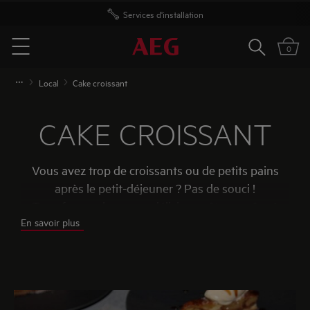
Services d'installation
Rechercher
0
Menu
Local
Cake croissant
CAKE CROISSANT
Vous avez trop de croissants ou de petits pains
après le petit-déjeuner ? Pas de souci !
Transformez-les en un délicieux gâteau grâce à
En savoir plus
cette recette astucieuse du chef Bryce Steba. Une
façon gourmande de lutter contre le gaspillage
alimentaire tout en profitant d’un dessert
irrésistible.