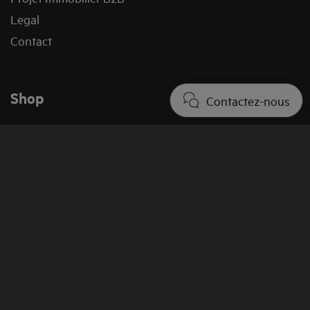
Legal
Contact
Shop
Contactez-nous
Acheter directement auprès d'AEG
Acheter des appareils électroménagers
Acheter des pièces détachées
Promotions
Conditions Générales de Vente
FAQ shop
Politique de retour