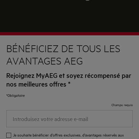
BÉNÉFICIEZ DE TOUS LES
AVANTAGES AEG
Rejoignez MyAEG et soyez récompensé par
nos meilleures offres
*
*Obligatoire
Champs requis
Introduisez
votre
adresse
Je souhaite bénéficier d'offres exclusives, d'avantages réservés aux
e-