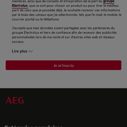
groupe
membres, ainsi que de conseils et d'inspiration de la part du
Electrolux
, que ce soit pour choisir un produit ou pour tirer le meilleur
mail
parti de celui que je possède déjà. Je souhaite recevoir ces informations
par le biais des canaux que j'ai sélectionnés, tels que l'e-mail, le mobile, le
courrier postal ou le téléphone.
J'accepte que mes données soient partagées avec les partenaires du
groupe Electrolux et tiers de confiance afin de recevoir des publicités
personnalisées lors de ma visite et sur d'autres sites web et réseaux
sociaux.
Lire plus
Je m’inscris