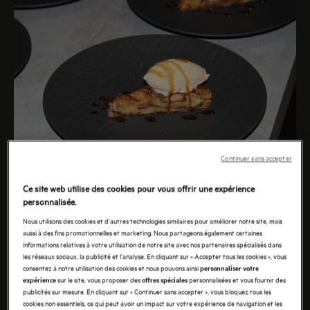
Continuer sans accepter
INGRÉDIENTS
Ce site web utilise des cookies pour vous offrir une expérience
personnalisée.
Pour 2 à 3 portions
Nous utilisons des cookies et d'autres technologies similaires pour améliorer notre site, mais
4 à 6 restes de croissants ou autres petits pains
aussi à des fins promotionnelles et marketing. Nous partageons également certaines
informations relatives à votre utilisation de notre site avec nos partenaires spécialisés dans
1 œuf
les réseaux sociaux, la publicité et l'analyse. En cliquant sur « Accepter tous les cookies », vous
consentez à notre utilisation des cookies et nous pouvons ainsi
200 ml de lait
personnaliser votre
sur le site, vous proposer des
personnalisées et vous fournir des
expérience
offres spéciales
75 gr de sucre
publicités sur mesure. En cliquant sur « Continuer sans accepter », vous bloquez tous les
cookies non essentiels, ce qui peut avoir un impact sur votre expérience de navigation et les
75 ml d'eau