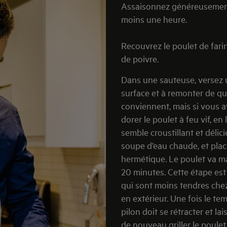
Assaisonnez généreusement 
moins une heure.
Recouvrez le poulet de farin
de poivre.
Dans une sauteuse, versez u
surface et à remonter de qu
conviennent, mais si vous av
dorer le poulet à feu vif, 
semble croustillant et délicie
soupe d’eau chaude, et plac
hermétique. Le poulet va m
20 minutes. Cette étape est e
qui sont moins tendres chez
en extérieur. Une fois le te
pilon doit se rétracter et lai
de nouveau griller le poulet