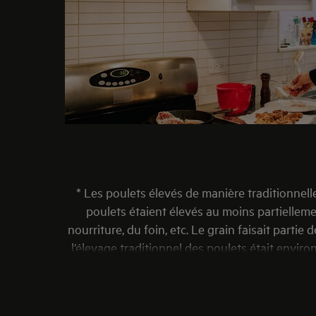
* Les poulets élevés de manière traditionnel
poulets étaient élevés au moins partiellement
nourriture, du foin, etc. Le grain faisait partie
l’élevage traditionnel des poulets était environ
poulet à griller, mais inférieure à celle du pou
1,5 kg. Par conséquent, un poulet à frire tradi
élevée dans l’herbe. Si vous essayez cette rece