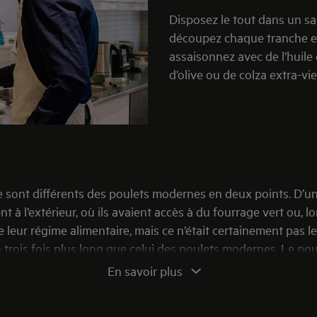
Disposez le tout dans un sal
découpez chaque tranche en 
assaisonnez avec de l’huile e
d’olive ou de colza extra-vi
le sont différents des poulets modernes en deux points. D’un
 à l’extérieur, où ils avaient accès à du fourrage vert ou, l
 de leur régime alimentaire, mais ce n’était certainement pas 
 trois fois plus long que celui des poulets modernes. Le poul
let à rôtir. Il y a soixante ans, un poulet à frire était élevé 
En savoir plus
tionnel doit être issu d’une race de poulet à croissance moin
tte avec un poulet normal acheté en supermarché, vous n’obt