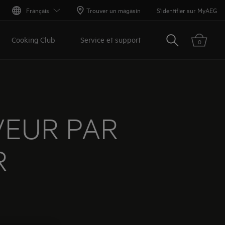
G
Français
Trouver un magasin
S'identifier sur MyAEG
Rechercher
Cooking Club
Service et support
0
VEUR PAR
R