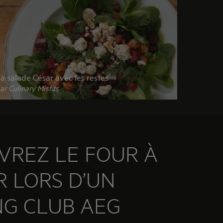
a salade César avec les restes
ar Culinary Misfits
VREZ LE FOUR À
 LORS D’UN
NG CLUB AEG