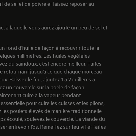
de sel et de poivre et laissez reposer au
e, à laquelle vous aurez ajouté un peu de sel et
n fond d’huile de façon à recouvrir toute la
elques millimètres. Les huiles végétales
ez du saindoux, c’est encore meilleur. Faites
en le retournant jusqu’à ce que chaque morceau
ux. Baissez le feu, ajoutez 1 à 2 cuillères à
ez un couvercle sur la poêle de façon
aintenant cuire à la vapeur pendant
ssentielle pour cuire les cuisses et les pilons,
 les poulets élevés de manière traditionnelle
mps écoulé, soulevez le couvercle. La viande du
sser entrevoir l’os. Remettez sur feu vif et faites
.