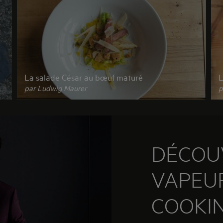
La salade César au bœuf maturé
L
par Ludwig Maurer
p
DÉCOU
VAPEUR
COOKI