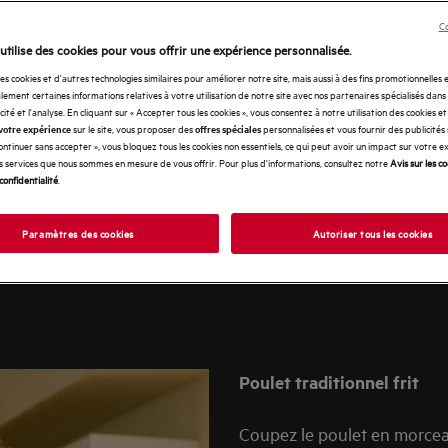
Co
INGRÉDIENTS
utilise des cookies pour vous offrir une expérience personnalisée.
des cookies et d'autres technologies similaires pour améliorer notre site, mais aussi à des fins promotionnelles
ement certaines informations relatives à votre utilisation de notre site avec nos partenaires spécialisés dans
icité et l'analyse. En cliquant sur « Accepter tous les cookies », vous consentez à notre utilisation des cookies e
sur le site, vous proposer des
personnalisées et vous fournir des publicités
votre expérience
offres spéciales
POULET TRADITIONNEL FRIT
Continuer sans accepter », vous bloquez tous les cookies non essentiels, ce qui peut avoir un impact sur votre 
1 poulet à frire fermier*, matière grasse, sel et poivre, farine.
es services que nous sommes en mesure de vous offrir. Pour plus d'informations, consultez notre
Avis sur les c
confidentialité
.
SALADE JARDINIÈRE
t foncée, plus la salade est savoureuse, ne prenez donc pas
Paramètres des cookies
Autoriser tous les cookies
sil, thym, coriandre, origan, etc.), sel et poivre, huile extrait
Poulet traditionnel frit
Coupez le poulet en morceau