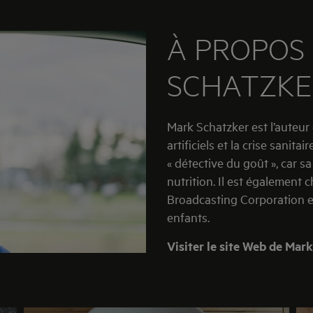
viande n’aura pas assez de goût.
À PROPOS
SCHATZKE
Mark Schatzker est l’auteur du livre The Dorito Effect sur les arômes
artificiels et la crise sanita
« détective du goût », car sa
nutrition. Il est également
Broadcasting Corporation et
enfants.
Visiter le site Web de Mar