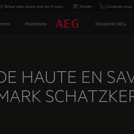
Retour sans soucis sous les 14 jours
Achetez directement auprès d'AE
Contactez-nous
oires
Promotions
Découvrez AEG
DE HAUTE EN SA
MARK SCHATZKE