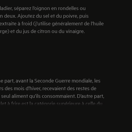
adier, séparez l’oignon en rondelles ou
deux. Ajoutez du sel et du poivre, puis
xtraite à froid (j’utilise généralement de l’huile
erge) et du jus de citron ou du vinaigre.
e part, avant la Seconde Guerre mondiale, les
ors des mois d’hiver, recevaient des restes de
le seul aliment qu’ils consommaient. D’autre part,
et à frire est la catégorie supérieure à celle du
pendant environ 12 semaines et pesait environ 1 à
s rapide (ce qui est généralement assez rare) et
iendrez simplement pas ce résultat. En effet, la