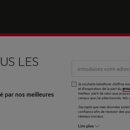
US LES
Introduisez
votre
adresse
Je souhaite bénéficier d'offres e
e-
grou
et d'inspiration de la part du
 par nos meilleures
meilleur parti de celui que je pos
mail
canaux que j'ai sélectionnés, tels 
J'accepte que mes données soient 
confiance afin de recevoir des pub
réseaux sociaux.
Lire plus