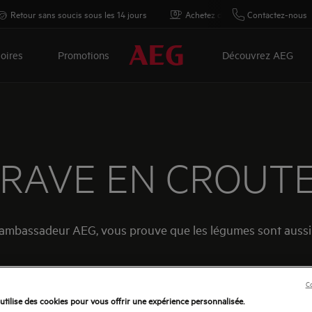
Retour sans soucis sous les 14 jours
Achetez directement auprès d'AE
Contactez-nous
oires
Promotions
Découvrez AEG
-RAVE EN CROUTE
et ambassadeur AEG, vous prouve que les légumes sont aussi 
Co
utilise des cookies pour vous offrir une expérience personnalisée.