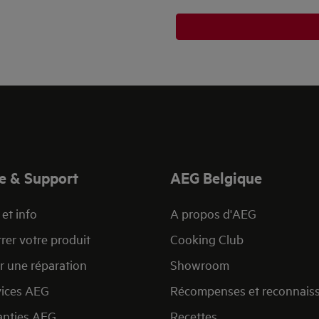
e & Support
AEG Belgique
et info
A propos d'AEG
rer votre produit
Cooking Club
r une réparation
Showroom
vices AEG
Récompenses et reconnais
anties AEG
Recettes