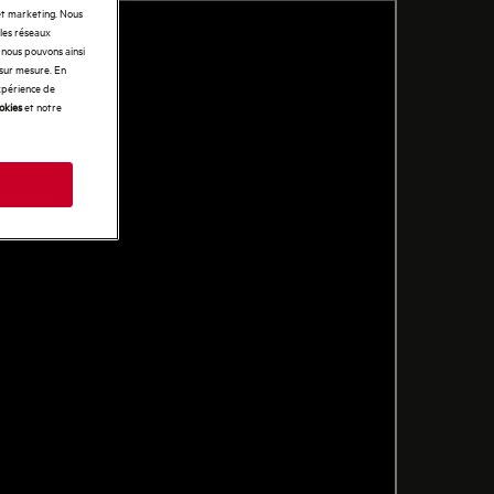
 et marketing. Nous
 les réseaux
t nous pouvons ainsi
 sur mesure. En
expérience de
ookies
et notre