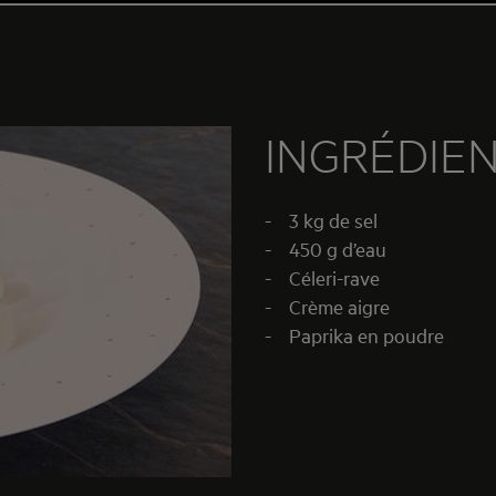
INGRÉDIE
- 3 kg de sel
- 450 g d’eau
- Céleri-rave
- Crème aigre
- Paprika en poudre