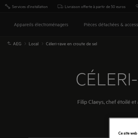
Services d'installation
Livraison offerte à partir de 50 euros
Appareils électroménagers
Pièces détachées & access
AEG
Local
Céleri-rave en croute de sel
CÉLERI
Filip Claeys, chef étoilé 
Ce site web 