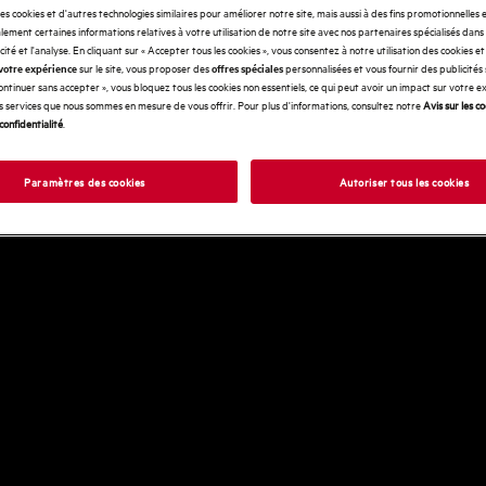
des cookies et d'autres technologies similaires pour améliorer notre site, mais aussi à des fins promotionnelles
ement certaines informations relatives à votre utilisation de notre site avec nos partenaires spécialisés dans
icité et l'analyse. En cliquant sur « Accepter tous les cookies », vous consentez à notre utilisation des cookies e
sur le site, vous proposer des
personnalisées et vous fournir des publicités
votre expérience
offres spéciales
Continuer sans accepter », vous bloquez tous les cookies non essentiels, ce qui peut avoir un impact sur votre 
es services que nous sommes en mesure de vous offrir. Pour plus d'informations, consultez notre
Avis sur les c
confidentialité
.
Paramètres des cookies
Autoriser tous les cookies