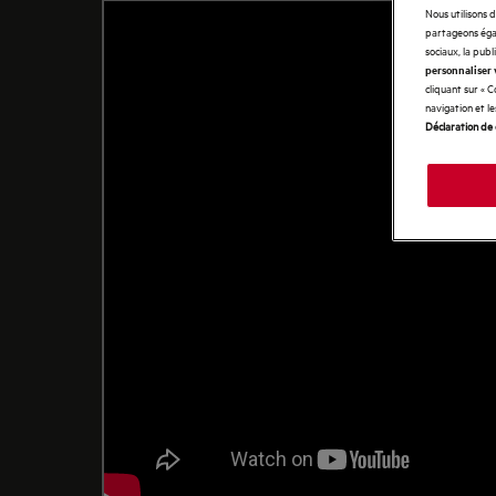
Nous utilisons 
partageons égal
sociaux, la publ
personnaliser 
cliquant sur « 
navigation et l
Déclaration de 