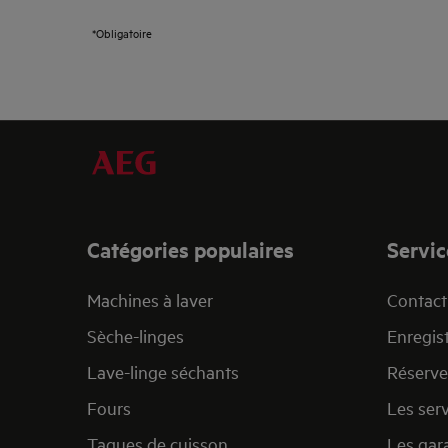
*Obligatoire
Catégories populaires
Servic
Machines à laver
Contact 
Sèche-linges
Enregist
Lave-linge séchants
Réserve
Fours
Les ser
Taques de cuisson
Les gar